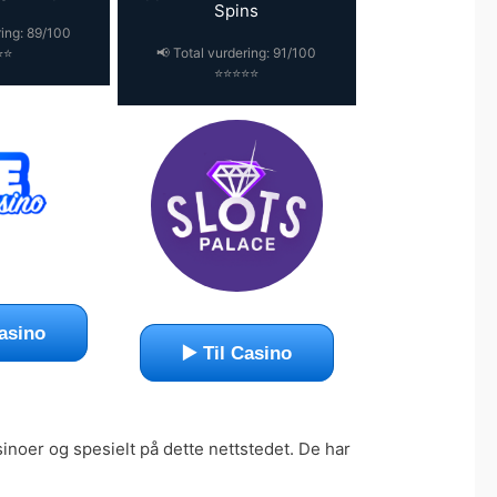
Spins
ring: 89/100
⭐⭐
📢 Total vurdering: 91/100
⭐⭐⭐⭐⭐
Casino
▶️ Til Casino
sinoer og spesielt på dette nettstedet. De har