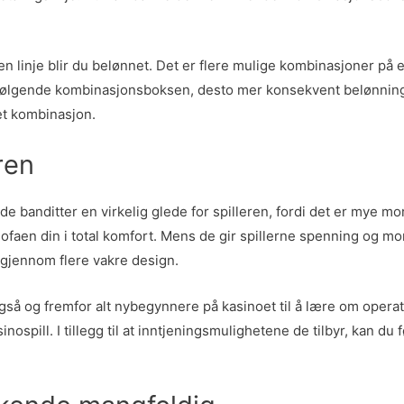
n linje blir du belønnet. Det er flere mulige kombinasjoner på e
åfølgende kombinasjonsboksen, desto mer konsekvent belønning. 
et kombinasjon.
ren
ede banditter en virkelig glede for spilleren, fordi det er mye
a sofaen din i total komfort. Mens de gir spillerne spenning og 
gjennom flere vakre design.
også og fremfor alt nybegynnere på kasinoet til å lære om oper
ospill. I tillegg til at inntjeningsmulighetene de tilbyr, kan du 