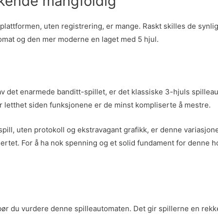
skende mangfoldig
 plattformen, uten registrering, er mange. Raskt skilles de synli
utomat og den mer moderne en laget med 5 hjul.
det enarmede banditt-spillet, er det klassiske 3-hjuls spillea
r letthet siden funksjonene er de minst kompliserte å mestre.
pill, uten protokoll og ekstravagant grafikk, er denne variasjo
ertet. For å ha nok spenning og et solid fundament for denne h
 bør du vurdere denne spilleautomaten. Det gir spillerne en rek