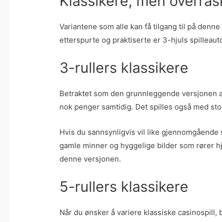
Klassikere, men overra
Variantene som alle kan få tilgang til på denne
etterspurte og praktiserte er 3-hjuls spillea
3-rullers klassikere
Betraktet som den grunnleggende versjonen av 
nok penger samtidig. Det spilles også med sto
Hvis du sannsynligvis vil like gjennomgående s
gamle minner og hyggelige bilder som rører hj
denne versjonen.
5-rullers klassikere
Når du ønsker å variere klassiske casinospill,