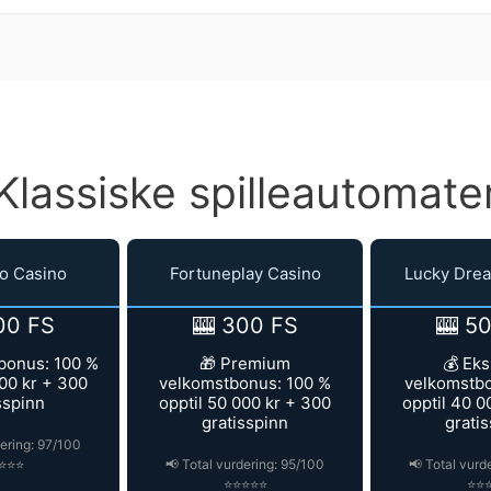
Klassiske spilleautomate
o Casino
Fortuneplay Casino
Lucky Dre
00 FS
🎰 300 FS
🎰 5
bonus: 100 %
🎁 Premium
💰 Eks
000 kr + 300
velkomstbonus: 100 %
velkomstb
sspinn
opptil 50 000 kr + 300
opptil 40 0
gratisspinn
grati
dering: 97/100
⭐⭐⭐
📢 Total vurdering: 95/100
📢 Total vurd
⭐⭐⭐⭐⭐
⭐⭐