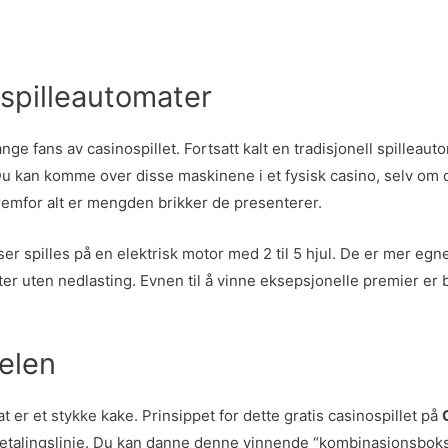
 spilleautomater
nge fans av casinospillet. Fortsatt kalt en tradisjonell spilleau
u kan komme over disse maskinene i et fysisk casino, selv om de
remfor alt er mengden brikker de presenterer.
er spilles på en elektrisk motor med 2 til 5 hjul. De er mer egn
ater uten nedlasting. Evnen til å vinne eksepsjonelle premier e
elen
t er et stykke kake. Prinsippet for dette gratis casinospillet på
etalingslinje. Du kan danne denne vinnende “kombinasjonsboks