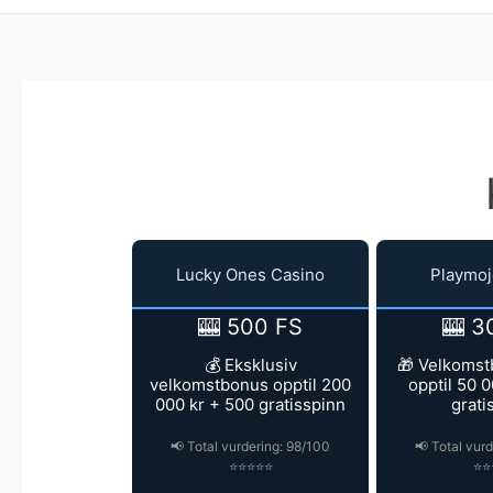
Lucky Ones Casino
Playmoj
🎰 500 FS
🎰 3
💰 Eksklusiv
🎁 Velkomst
velkomstbonus opptil 200
opptil 50 
000 kr + 500 gratisspinn
grati
📢 Total vurdering: 98/100
📢 Total vur
⭐⭐⭐⭐⭐
⭐⭐