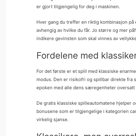
er gjort tilgjengelig for deg i maskinen.
Hver gang du treffer en riktig kombinasjon på e
avhengig av hvilke du får. Jo større og mer p
indikere gevinsten som skal vinnes av vellykk
Fordelene med klassike
For det første er et spill med klassiske enarm
modus. Den er risikofri og spillbar direkte fr
epoken med alle dens særegenheter oversatt 
De gratis klassiske spilleautomatene hjelper 
bonusene som er tilgjengelige i kategorien casin
virkelig sjanse.