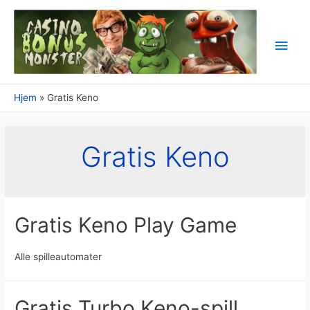
Main
Men
Hjem
Gratis Keno
Gratis Keno
Gratis Keno Play Game
Alle spilleautomater
Gratis Turbo Keno-spill