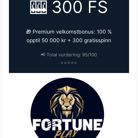
🎰 300 FS
🎁 Premium velkomstbonus: 100 %
opptil 50 000 kr + 300 gratisspinn
📢 Total vurdering: 95/100
⭐⭐⭐⭐⭐