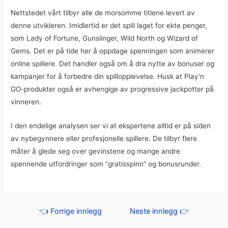
Nettstedet vårt tilbyr alle de morsomme titlene levert av
denne utvikleren. Imidlertid er det spill laget for ekte penger,
som Lady of Fortune, Gunslinger, Wild North og Wizard of
Gems. Det er på tide her å oppdage spenningen som animerer
online spillere. Det handler også om å dra nytte av bonuser og
kampanjer for å forbedre din spillopplevelse. Husk at Play’n
GO-produkter også er avhengige av progressive jackpotter på
vinneren.
I den endelige analysen ser vi at ekspertene alltid er på siden
av nybegynnere eller profesjonelle spillere. De tilbyr flere
måter å glede seg over gevinstene og mange andre
spennende utfordringer som “gratisspinn” og bonusrunder.
Post
👈
Forrige innlegg
Neste innlegg
👉
navigation