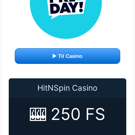
▶️ Til Casino
HitNSpin Casino
🎰 250 FS