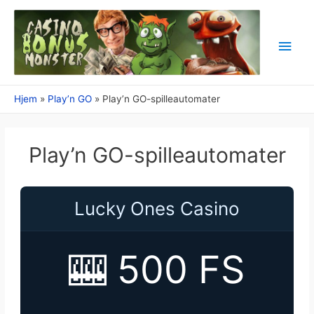
Main
Men
Hjem
Play’n GO
Play’n GO-spilleautomater
Play’n GO-spilleautomater
Lucky Ones Casino
🎰 500 FS