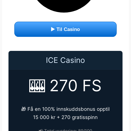
▶️ Til Casino
ICE Casino
🎰 270 FS
🎁 Få en 100% innskuddsbonus opptil
15 000 kr + 270 gratisspinn
📢 Total vurdering: 89/100