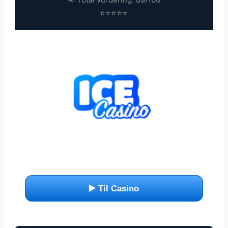
⭐⭐⭐⭐⭐
▶️ Til Casino