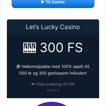
▶️ Til Casino
Let’s Lucky Casino
🎰 300 FS
🎁 Velkomstpakke med 100% opptil 45
000 kr og 300 gratisspinn inkludert
📢 Total vurdering: 97/100
⭐⭐⭐⭐⭐