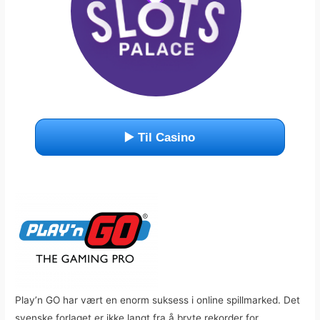
▶️ Til Casino
Play’n GO har vært en enorm suksess i online spillmarked. Det
svenske forlaget er ikke langt fra å bryte rekorder for