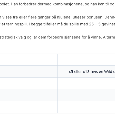
mbolet. Han forbedrer dermed kombinasjonene, og han kan til o
vises tre eller flere ganger på hjulene, utløser bonusen. Denne 
et terningspill. I begge tilfeller må du spille med 25 + 5 gevinstl
t strategisk valg og lar dem forbedre sjansene for å vinne. Alte
x5 eller x18 hvis en Wild