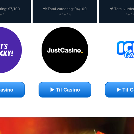
ering: 97/100
📢 Total vurdering: 94/100
📢 Total vurde
⭐⭐
⭐⭐⭐⭐⭐
⭐⭐⭐
Casino
▶️ Til Casino
▶️ Til 