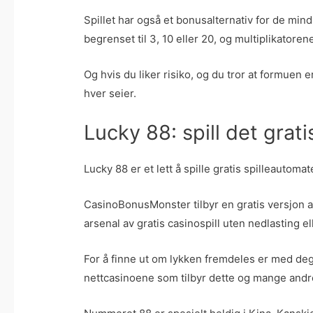
Spillet har også et bonusalternativ for de min
begrenset til 3, 10 eller 20, og multiplikatorene
Og hvis du liker risiko, og du tror at formuen
hver seier.
Lucky 88: spill det grati
Lucky 88 er et lett å spille gratis spilleautoma
CasinoBonusMonster tilbyr en gratis versjon av
arsenal av gratis casinospill uten nedlasting el
For å finne ut om lykken fremdeles er med deg,
nettcasinoene som tilbyr dette og mange andre 