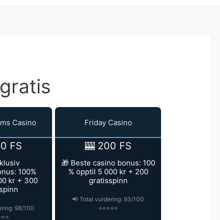
gratis
ams Casino
Friday Casino
00 FS
🎰 200 FS
klusiv
🎁 Beste casino bonus: 100
onus: 100%
% opptil 5 000 kr + 200
00 kr + 300
gratisspinn
sspinn
📢 Total vurdering: 93/100
ering: 98/100
⭐⭐⭐⭐⭐
⭐⭐⭐