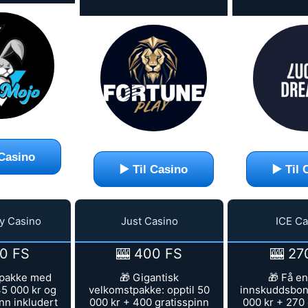
 Casino
▶️ Til Casino
▶️ Til
ky Casino
Just Casino
ICE Ca
00 FS
🎰 400 FS
🎰 27
tpakke med
🎁 Gigantisk
🎁 Få e
45 000 kr og
velkomstpakke: opptil 50
innskuddsbonu
nn inkludert
000 kr + 400 gratisspinn
000 kr + 270 