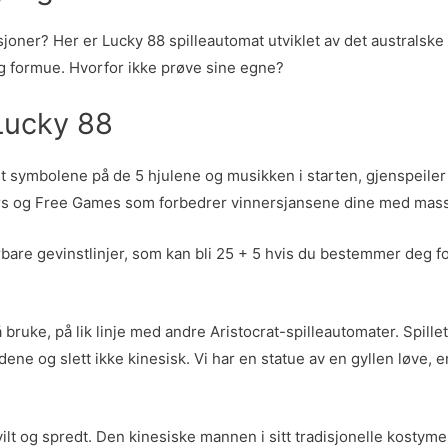
joner? Her er Lucky 88 spilleautomat utviklet av det australske 
 og formue. Hvorfor ikke prøve sine egne?
 Lucky 88
ert symbolene på de 5 hjulene og musikken i starten, gjenspeiler
ters og Free Games som forbedrer vinnersjansene dine med mas
bare gevinstlinjer, som kan bli 25 + 5 hvis du bestemmer deg for
å bruke, på lik linje med andre Aristocrat-spilleautomater. Spil
ildene og slett ikke kinesisk. Vi har en statue av en gyllen løve
ilt og spredt. Den kinesiske mannen i sitt tradisjonelle kostyme