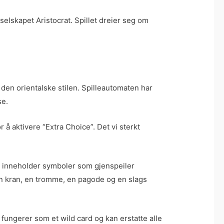
selskapet Aristocrat. Spillet dreier seg om
 den orientalske stilen. Spilleautomaten har
se.
 å aktivere “Extra Choice”. Det vi sterkt
let inneholder symboler som gjenspeiler
, en kran, en tromme, en pagode og en slags
 fungerer som et wild card og kan erstatte alle