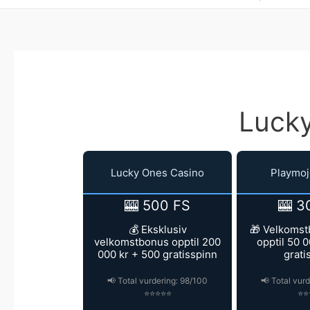
Lucky
Lucky Ones Casino
Playmoj
🎰 500 FS
🎰 3
💰 Eksklusiv
🎁 Velkomst
velkomstbonus opptil 200
opptil 50 
000 kr + 500 gratisspinn
grati
📢 Total vurdering: 98/100
📢 Total vur
⭐⭐⭐⭐⭐
⭐⭐