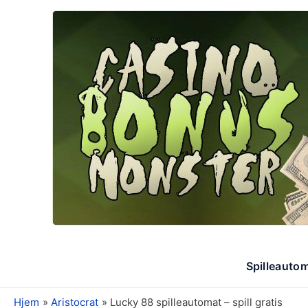
Spilleauto
Hjem
Aristocrat
Lucky 88 spilleautomat – spill gratis