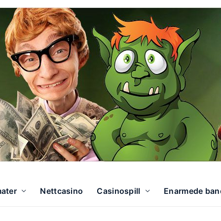
mater
Nettcasino
Casinospill
Enarmede band