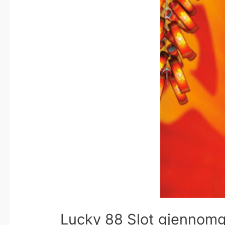
Lucky 88 Slot gjennom