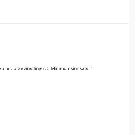
uller: 5 Gevinstlinjer: 5 Minimumsinnsats: 1