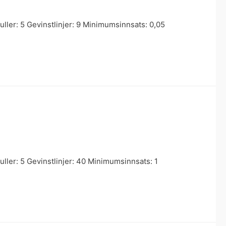
uller: 5 Gevinstlinjer: 9 Minimumsinnsats: 0,05
uller: 5 Gevinstlinjer: 40 Minimumsinnsats: 1