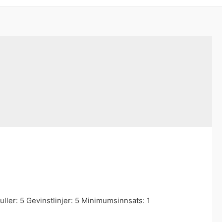
uller: 5 Gevinstlinjer: 5 Minimumsinnsats: 1