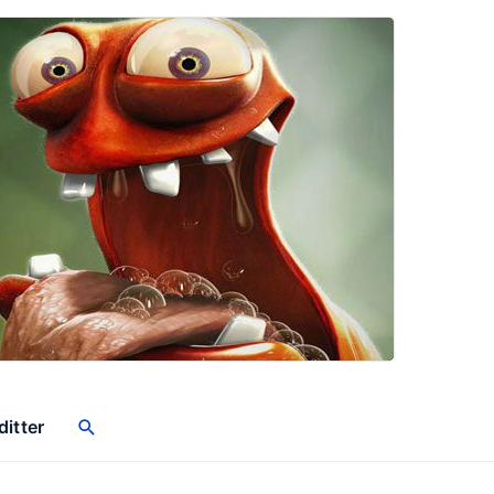
Search
itter