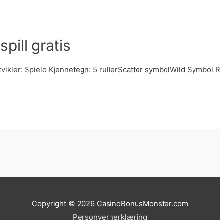
pill gratis
Utvikler: Spielo Kjennetegn: 5 rullerScatter symbolWild Symbol 
Copyright © 2026 CasinoBonusMonster.com
Personvernerklæring