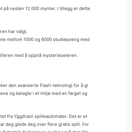
på nesten 12 000 mynter. I tillegg er dette
ren har valgt.
n samle mellom 1000 og 6000 studiepoeng med
pilleren med å oppnå mysterieseieren.
uker den avanserte Flash-teknologi for å gi
pene og belagte i et miljø med en farget og
et fra Yggdrasil spilleautomater. Det er et
ar deg glede deg over flere gratis spill. For