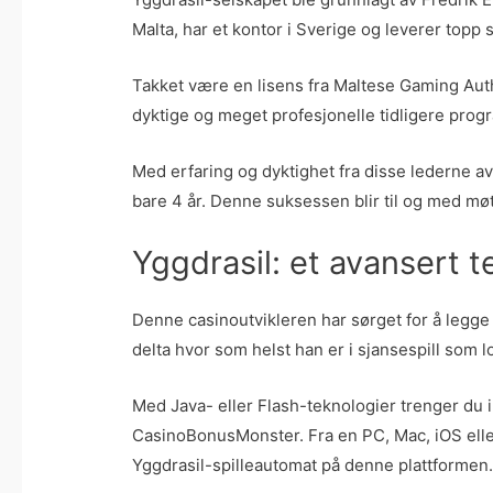
Malta, har et kontor i Sverige og leverer topp 
Takket være en lisens fra Maltese Gaming Aut
dyktige og meget profesjonelle tidligere pro
Med erfaring og dyktighet fra disse lederne av 
bare 4 år. Denne suksessen blir til og med mø
Yggdrasil: et avansert 
Denne casinoutvikleren har sørget for å legge
delta hvor som helst han er i sjansespill som 
Med Java- eller Flash-teknologier trenger du 
CasinoBonusMonster. Fra en PC, Mac, iOS eller
Yggdrasil-spilleautomat på denne plattformen. 