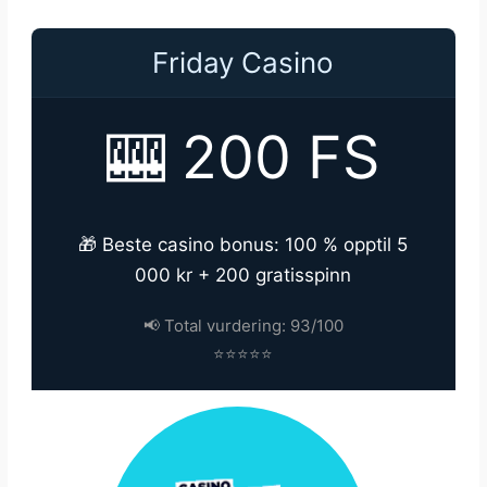
Friday Casino
🎰 200 FS
🎁 Beste casino bonus: 100 % opptil 5
000 kr + 200 gratisspinn
📢 Total vurdering: 93/100
⭐⭐⭐⭐⭐