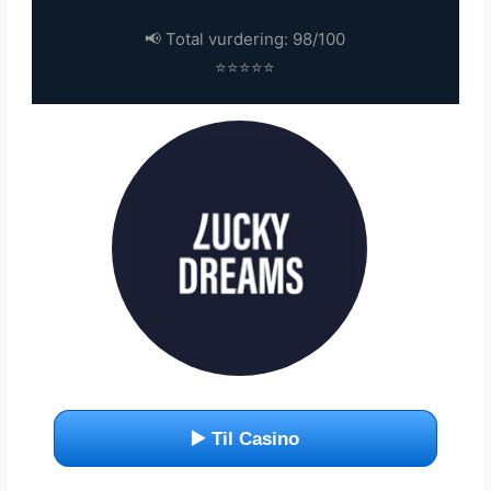
📢 Total vurdering: 98/100
⭐⭐⭐⭐⭐
▶️ Til Casino