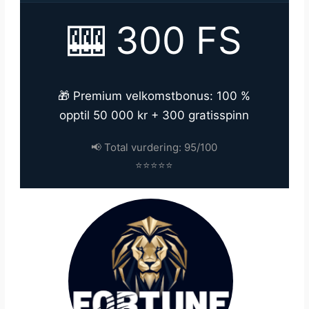
🎰 300 FS
🎁 Premium velkomstbonus: 100 %
opptil 50 000 kr + 300 gratisspinn
📢 Total vurdering: 95/100
⭐⭐⭐⭐⭐