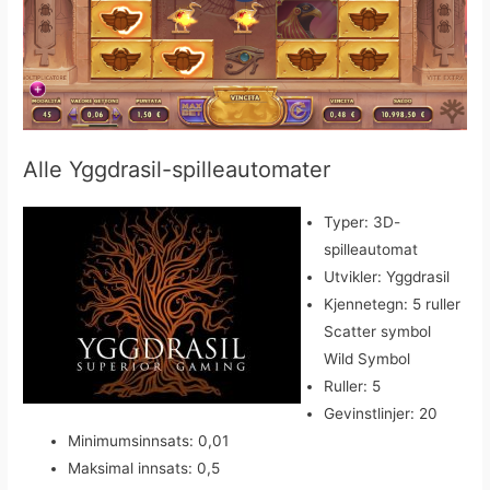
Alle Yggdrasil-spilleautomater
Typer: 3D-
spilleautomat
Utvikler: Yggdrasil
Kjennetegn: 5 ruller
Scatter symbol
Wild Symbol
Ruller: 5
Gevinstlinjer: 20
Minimumsinnsats: 0,01
Maksimal innsats: 0,5