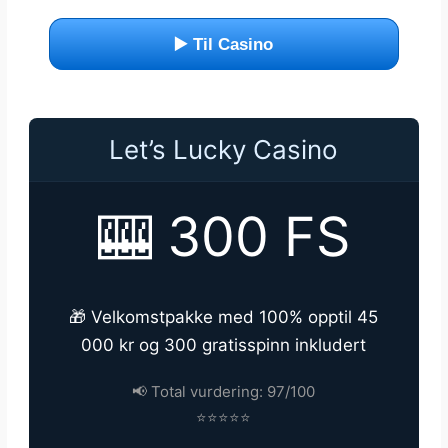
▶️ Til Casino
Let’s Lucky Casino
🎰 300 FS
🎁 Velkomstpakke med 100% opptil 45
000 kr og 300 gratisspinn inkludert
📢 Total vurdering: 97/100
⭐⭐⭐⭐⭐