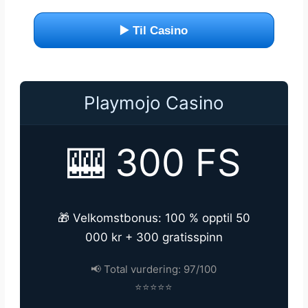
▶️ Til Casino
Playmojo Casino
🎰 300 FS
🎁 Velkomstbonus: 100 % opptil 50
000 kr + 300 gratisspinn
📢 Total vurdering: 97/100
⭐⭐⭐⭐⭐