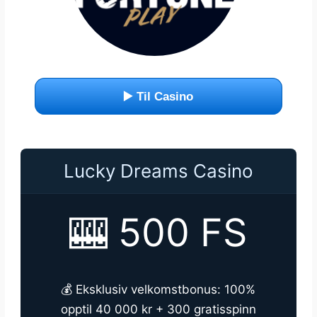
▶️ Til Casino
Lucky Dreams Casino
🎰 500 FS
💰 Eksklusiv velkomstbonus: 100%
opptil 40 000 kr + 300 gratisspinn