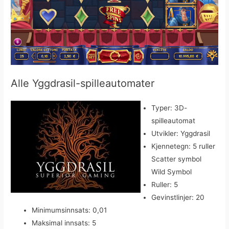
Alle Yggdrasil-spilleautomater
Typer: 3D-
spilleautomat
Utvikler: Yggdrasil
Kjennetegn: 5 ruller
Scatter symbol
Wild Symbol
Ruller: 5
Gevinstlinjer: 20
Minimumsinnsats: 0,01
Maksimal innsats: 5