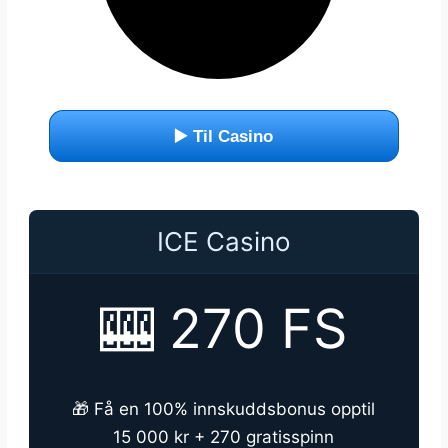
▶️ Til Casino
ICE Casino
🎰 270 FS
🎁 Få en 100% innskuddsbonus opptil
15 000 kr + 270 gratisspinn