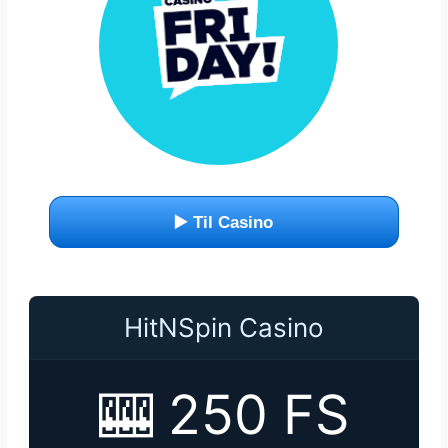
▶️ Til Casino
HitNSpin Casino
🎰 250 FS