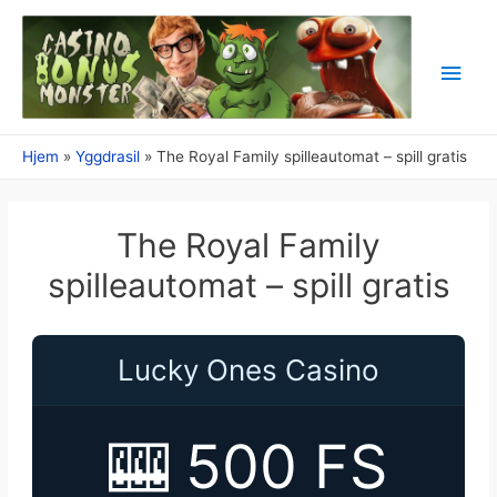
Main
Men
Hjem
Yggdrasil
The Royal Family spilleautomat – spill gratis
The Royal Family
spilleautomat – spill gratis
Lucky Ones Casino
🎰 500 FS