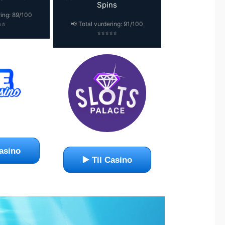
Spins
ring: 89/100
⭐⭐
📢 Total vurdering: 91/100
⭐⭐⭐⭐⭐
Casino
▶️ Til Casino