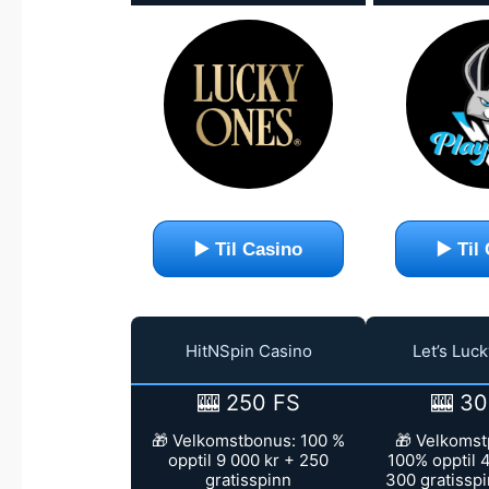
▶️ Til Casino
▶️ Til
HitNSpin Casino
Let’s Luc
🎰 250 FS
🎰 3
🎁 Velkomstbonus: 100 %
🎁 Velkoms
opptil 9 000 kr + 250
100% opptil 
gratisspinn
300 gratisspi