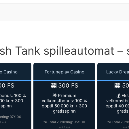
sh Tank spilleautomat – sp
o Casino
Fortuneplay Casino
Lucky Dre
00 FS
🎰 300 FS
🎰 5
bonus: 100 %
🎁 Premium
💰 Eks
000 kr + 300
velkomstbonus: 100 %
velkomstb
sspinn
opptil 50 000 kr + 300
opptil 40 0
gratisspinn
grati
dering: 97/100
⭐⭐⭐
📢 Total vurdering: 95/100
📢 Total vurd
⭐⭐⭐⭐⭐
⭐⭐