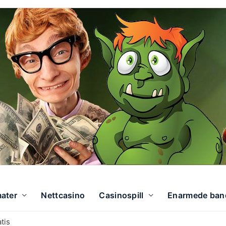
mater
Nettcasino
Casinospill
Enarmede band
tis