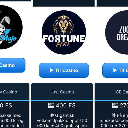
 Casino
▶️ Til Casino
▶️ Til
ky Casino
Just Casino
ICE Ca
00 FS
🎰 400 FS
🎰 27
tpakke med
🎁 Gigantisk
🎁 Få e
45 000 kr og
velkomstpakke: opptil 50
innskuddsbonu
nn inkludert
000 kr + 400 gratisspinn
000 kr + 270 