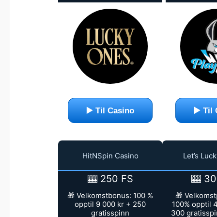
▶️ Til Casino
▶️ Til
HitNSpin Casino
Let’s Luc
🎰 250 FS
🎰 3
🎁 Velkomstbonus: 100 %
🎁 Velkoms
opptil 9 000 kr + 250
100% opptil 
gratisspinn
300 gratisspi