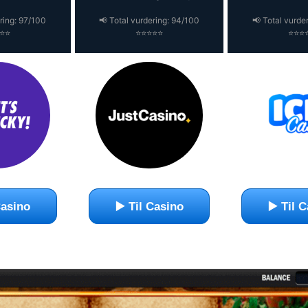
ering: 97/100
📢 Total vurdering: 94/100
📢 Total vurde
⭐⭐
⭐⭐⭐⭐⭐
⭐⭐⭐
Casino
▶️ Til Casino
▶️ Til 