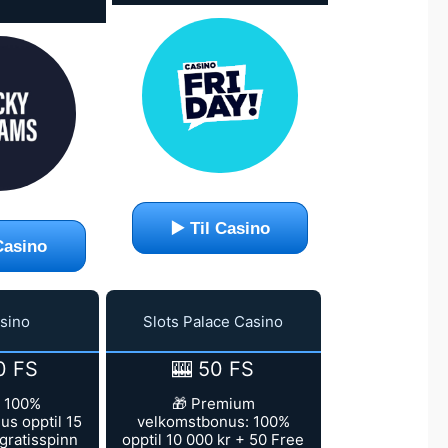
▶️ Til Casino
 Casino
sino
Slots Palace Casino
0 FS
🎰 50 FS
n 100%
🎁 Premium
s opptil 15
velkomstbonus: 100%
gratisspinn
opptil 10 000 kr + 50 Free