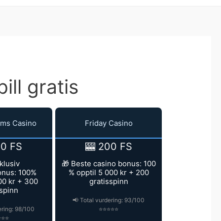
ll gratis
ams Casino
Friday Casino
00 FS
🎰 200 FS
klusiv
🎁 Beste casino bonus: 100
onus: 100%
% opptil 5 000 kr + 200
00 kr + 300
gratisspinn
sspinn
📢 Total vurdering: 93/100
ering: 98/100
⭐⭐⭐⭐⭐
⭐⭐⭐