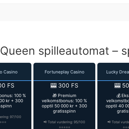
ueen spilleautomat – spi
o Casino
Fortuneplay Casino
Lucky Dre
00 FS
🎰 300 FS
🎰 5
bonus: 100 %
🎁 Premium
💰 Eks
000 kr + 300
velkomstbonus: 100 %
velkomstb
sspinn
opptil 50 000 kr + 300
opptil 40 0
gratisspinn
grati
dering: 97/100
⭐⭐⭐
📢 Total vurdering: 95/100
📢 Total vurd
⭐⭐⭐⭐⭐
⭐⭐