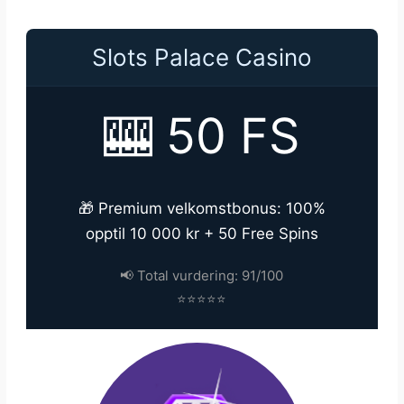
Slots Palace Casino
🎰 50 FS
🎁 Premium velkomstbonus: 100%
opptil 10 000 kr + 50 Free Spins
📢 Total vurdering: 91/100
⭐⭐⭐⭐⭐