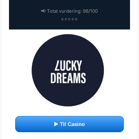
📢 Total vurdering: 98/100
⭐⭐⭐⭐⭐
▶️ Til Casino