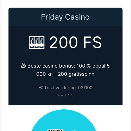
Friday Casino
🎰 200 FS
🎁 Beste casino bonus: 100 % opptil 5
000 kr + 200 gratisspinn
📢 Total vurdering: 93/100
⭐⭐⭐⭐⭐