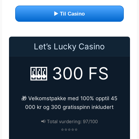
▶️ Til Casino
Let’s Lucky Casino
🎰 300 FS
🎁 Velkomstpakke med 100% opptil 45
000 kr og 300 gratisspinn inkludert
📢 Total vurdering: 97/100
⭐⭐⭐⭐⭐