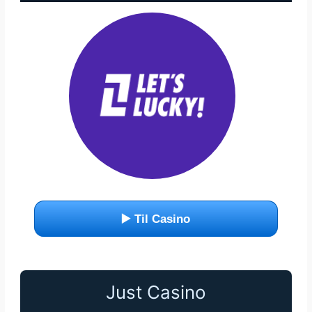
▶️ Til Casino
Just Casino