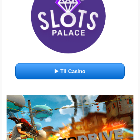
▶️ Til Casino