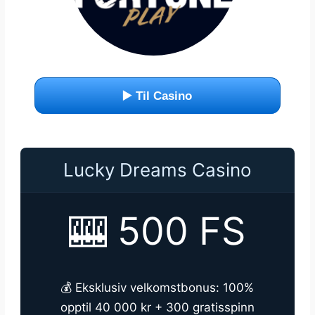
▶️ Til Casino
Lucky Dreams Casino
🎰 500 FS
💰 Eksklusiv velkomstbonus: 100%
opptil 40 000 kr + 300 gratisspinn