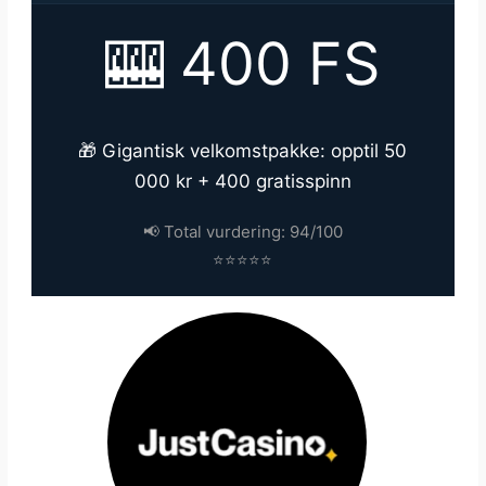
🎰 400 FS
🎁 Gigantisk velkomstpakke: opptil 50
000 kr + 400 gratisspinn
📢 Total vurdering: 94/100
⭐⭐⭐⭐⭐