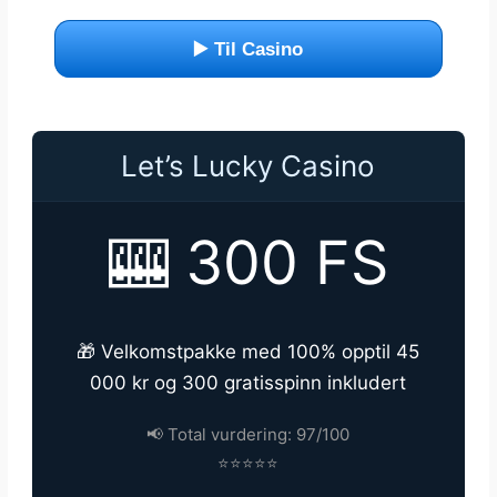
▶️ Til Casino
Let’s Lucky Casino
🎰 300 FS
🎁 Velkomstpakke med 100% opptil 45
000 kr og 300 gratisspinn inkludert
📢 Total vurdering: 97/100
⭐⭐⭐⭐⭐