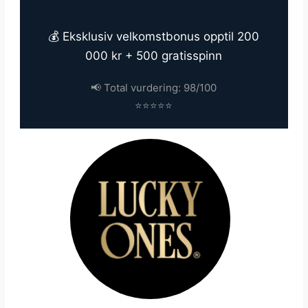
💰 Eksklusiv velkomstbonus opptil 200
000 kr + 500 gratisspinn
📢 Total vurdering: 98/100
⭐⭐⭐⭐⭐