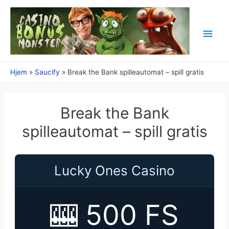
Main
Men
Hjem
Saucify
Break the Bank spilleautomat – spill gratis
Break the Bank
spilleautomat – spill gratis
Lucky Ones Casino
🎰 500 FS