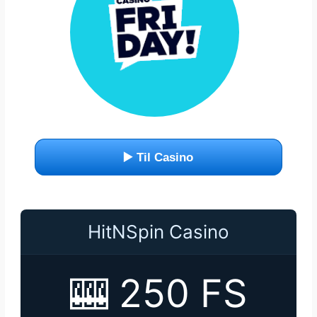
▶️ Til Casino
HitNSpin Casino
🎰 250 FS