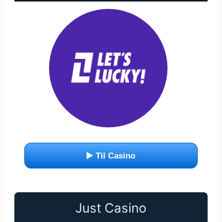
▶️ Til Casino
Just Casino