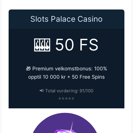
Slots Palace Casino
🎰 50 FS
🎁 Premium velkomstbonus: 100%
opptil 10 000 kr + 50 Free Spins
📢 Total vurdering: 91/100
⭐⭐⭐⭐⭐