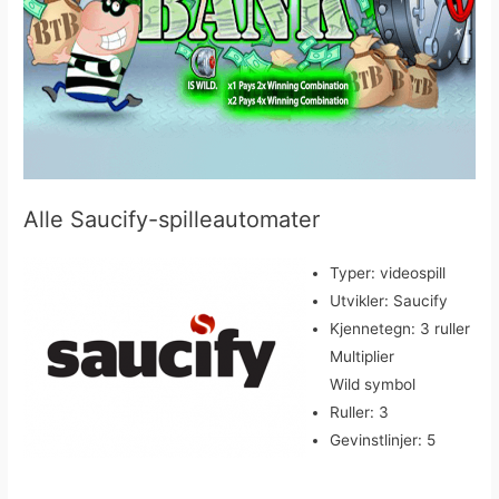
Alle Saucify-spilleautomater
Typer: videospill
Utvikler: Saucify
Kjennetegn: 3 ruller
Multiplier
Wild symbol
Ruller: 3
Gevinstlinjer: 5