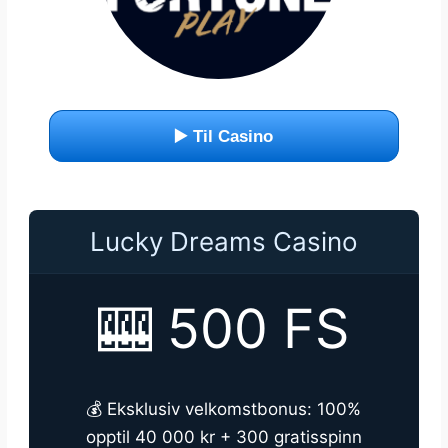
▶️ Til Casino
Lucky Dreams Casino
🎰 500 FS
💰 Eksklusiv velkomstbonus: 100%
opptil 40 000 kr + 300 gratisspinn