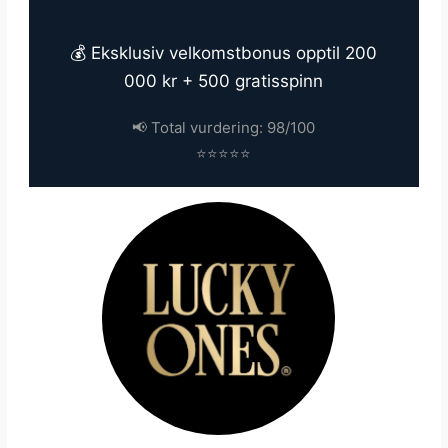
💰 Eksklusiv velkomstbonus opptil 200
000 kr + 500 gratisspinn
📢 Total vurdering: 98/100
⭐⭐⭐⭐⭐