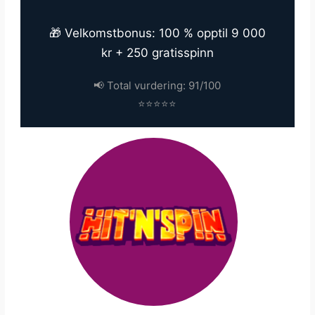
🎁 Velkomstbonus: 100 % opptil 9 000
kr + 250 gratisspinn
📢 Total vurdering: 91/100
⭐⭐⭐⭐⭐