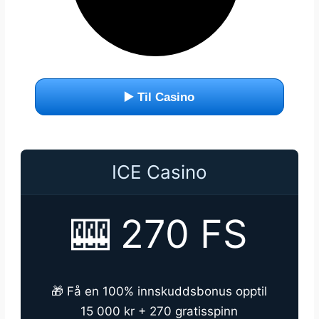
▶️ Til Casino
ICE Casino
🎰 270 FS
🎁 Få en 100% innskuddsbonus opptil
15 000 kr + 270 gratisspinn