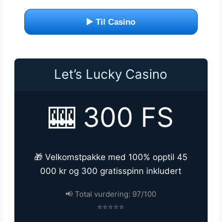
▶️ Til Casino
Let’s Lucky Casino
🎰 300 FS
🎁 Velkomstpakke med 100% opptil 45
000 kr og 300 gratisspinn inkludert
📢 Total vurdering: 97/100
⭐⭐⭐⭐⭐