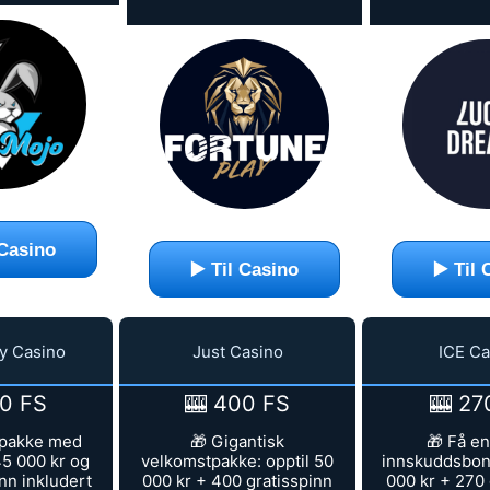
 Casino
▶️ Til Casino
▶️ Til
ky Casino
Just Casino
ICE Ca
00 FS
🎰 400 FS
🎰 27
tpakke med
🎁 Gigantisk
🎁 Få e
45 000 kr og
velkomstpakke: opptil 50
innskuddsbonu
nn inkludert
000 kr + 400 gratisspinn
000 kr + 270 