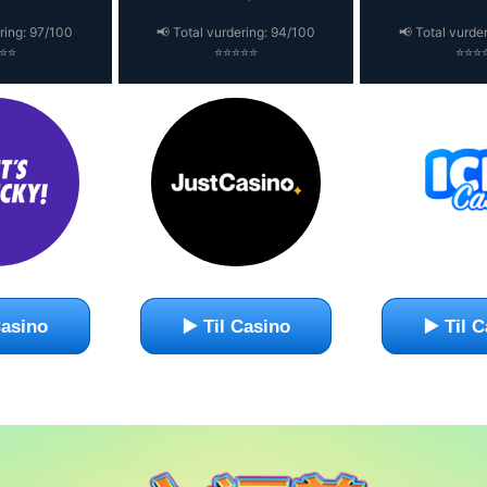
ering: 97/100
📢 Total vurdering: 94/100
📢 Total vurde
⭐⭐
⭐⭐⭐⭐⭐
⭐⭐⭐
Casino
▶️ Til Casino
▶️ Til 