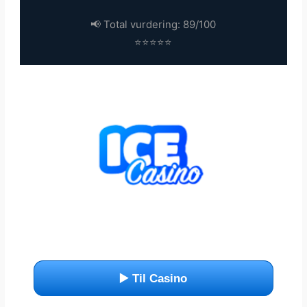
📢 Total vurdering: 89/100
⭐⭐⭐⭐⭐
▶️ Til Casino