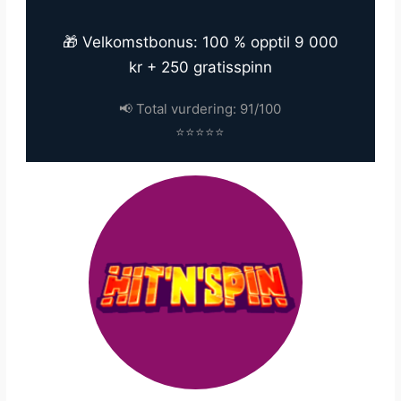
🎁 Velkomstbonus: 100 % opptil 9 000
kr + 250 gratisspinn
📢 Total vurdering: 91/100
⭐⭐⭐⭐⭐