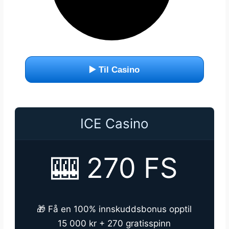
▶️ Til Casino
ICE Casino
🎰 270 FS
🎁 Få en 100% innskuddsbonus opptil
15 000 kr + 270 gratisspinn