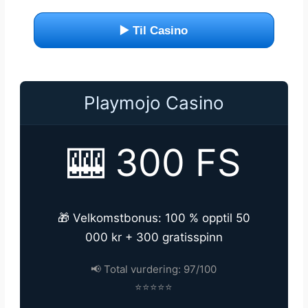
▶️ Til Casino
Playmojo Casino
🎰 300 FS
🎁 Velkomstbonus: 100 % opptil 50
000 kr + 300 gratisspinn
📢 Total vurdering: 97/100
⭐⭐⭐⭐⭐