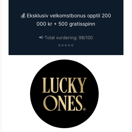
💰 Eksklusiv velkomstbonus opptil 200
000 kr + 500 gratisspinn
📢 Total vurdering: 98/100
⭐⭐⭐⭐⭐