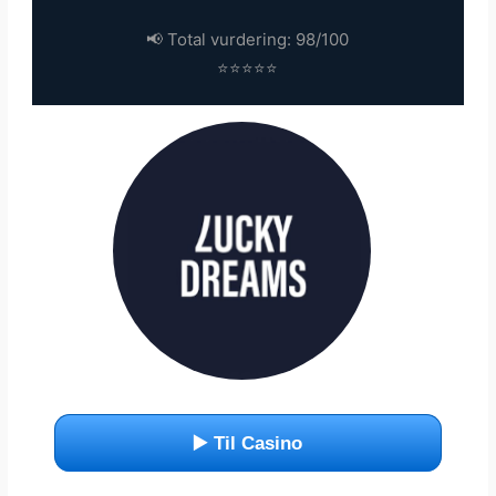
📢 Total vurdering: 98/100
⭐⭐⭐⭐⭐
▶️ Til Casino