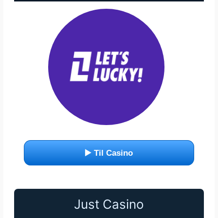
▶️ Til Casino
Just Casino