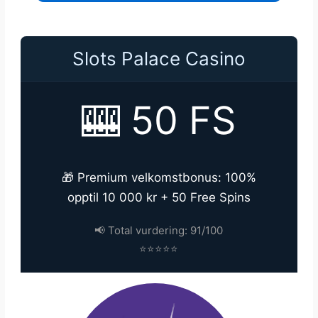
Slots Palace Casino
🎰 50 FS
🎁 Premium velkomstbonus: 100%
opptil 10 000 kr + 50 Free Spins
📢 Total vurdering: 91/100
⭐⭐⭐⭐⭐