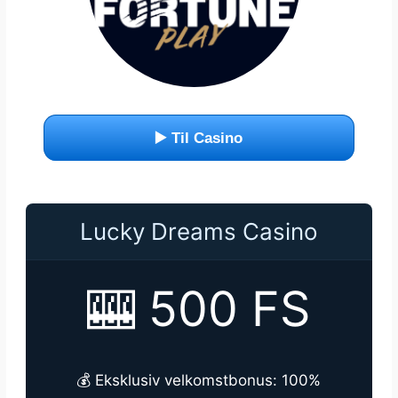
▶️ Til Casino
Lucky Dreams Casino
🎰 500 FS
💰 Eksklusiv velkomstbonus: 100%