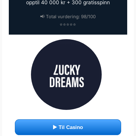
opptil 40 000 kr + 300 gratisspinn
📢 Total vurdering: 98/100
⭐⭐⭐⭐⭐
▶️ Til Casino