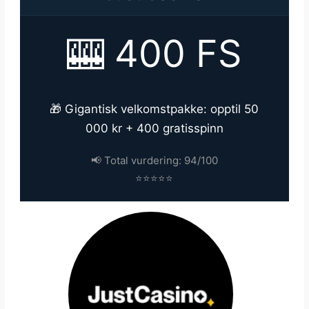
🎰 400 FS
🎁 Gigantisk velkomstpakke: opptil 50
000 kr + 400 gratisspinn
📢 Total vurdering: 94/100
⭐⭐⭐⭐⭐