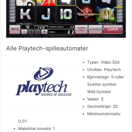
Alle Playtech-spilleautomater
Typer: Video Slot
Utvikler: Playtech
Kjennetegn: 5 ruller
Scatter symbol
Wild Symbol
Valser: 5
Gevinstlinjer: 20
Minimumsinnsats:
0,01
Maksimal innsats: 1