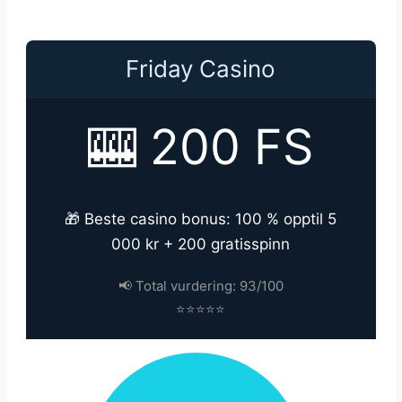
Friday Casino
🎰 200 FS
🎁 Beste casino bonus: 100 % opptil 5
000 kr + 200 gratisspinn
📢 Total vurdering: 93/100
⭐⭐⭐⭐⭐