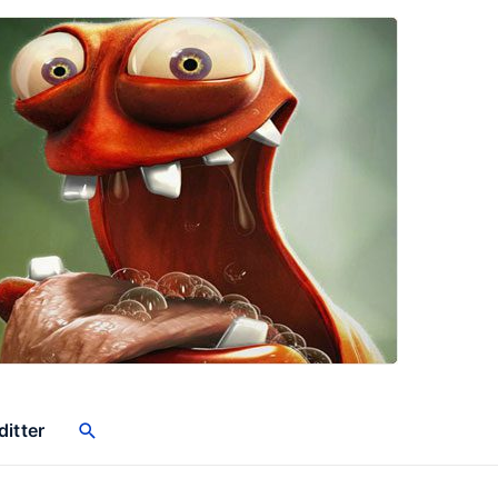
Search
itter