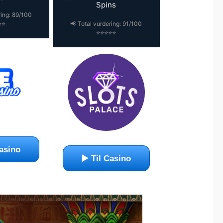
Spins
ring: 89/100
⭐⭐
📢 Total vurdering: 91/100
⭐⭐⭐⭐⭐
Casino
▶️ Til Casino