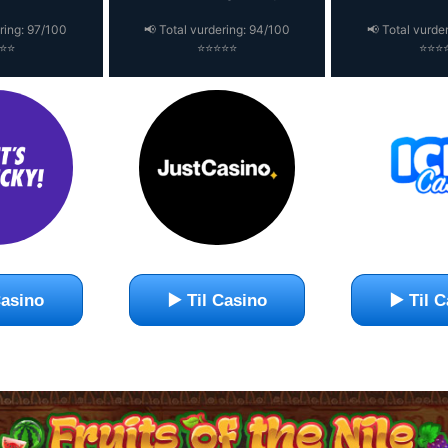
ering: 97/100
📢 Total vurdering: 94/100
📢 Total vurde
⭐⭐
⭐⭐⭐⭐⭐
⭐⭐⭐
Casino
▶️ Til Casino
▶️ Til 