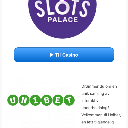
▶️ Til Casino
Drømmer du om en
unik samling av
interaktiv
underholdning?
Velkommen til Unibet,
en lett tilgjengelig