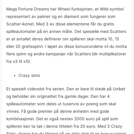
Mega Fortune Dreams har Wheel-funksjonen, et Wild-symbol
representert av palmer og en diamant som fungerer som
Scatter-ikonet. Med 3 av disse elementene får du gratis
spilleautomater på en annen måte. Det spesielle med Scatters
er at antallet deres definerer om spilleren skal motta 10, 15
eller 20 gratisspinn. I løpet av disse bonusrundene vil du motta
flere spinn og andre kampanjer når Scatters blir multiplikatorer
fra x3 til x10.
Crazy slots
Et spesielt videoslot fra serien. Den er bare til stede på Unibet
og beholder sin originalitet fra gamle dager. Den har 4
spilleautomater som deles ut tusenvis av poeng som skal
vinnes. Få gode premier på denne enheten med gode
kombinasjoner. Det er også nesten 2000 euro på spill som
spilleren kan ta tak i denne tittelen fra 20 euro. Med 3 Crazy
Slots -ikoner har du tilgang på en aktiv linje til en bonusvariant