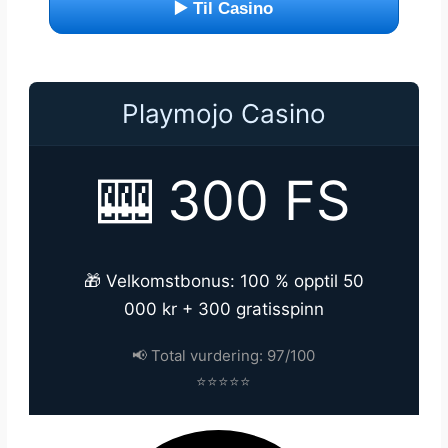
▶️ Til Casino
Playmojo Casino
🎰 300 FS
🎁 Velkomstbonus: 100 % opptil 50
000 kr + 300 gratisspinn
📢 Total vurdering: 97/100
⭐⭐⭐⭐⭐