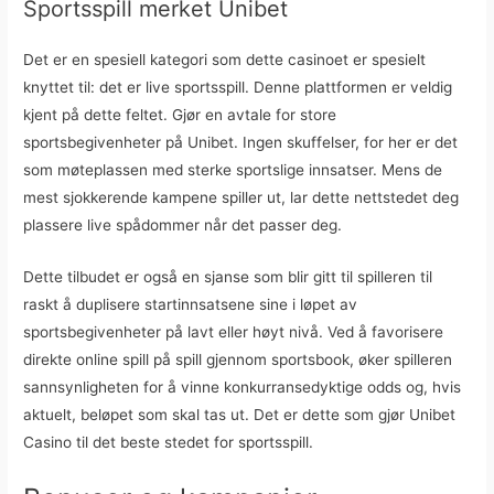
Sportsspill merket Unibet
Det er en spesiell kategori som dette casinoet er spesielt
knyttet til: det er live sportsspill. Denne plattformen er veldig
kjent på dette feltet. Gjør en avtale for store
sportsbegivenheter på Unibet. Ingen skuffelser, for her er det
som møteplassen med sterke sportslige innsatser. Mens de
mest sjokkerende kampene spiller ut, lar dette nettstedet deg
plassere live spådommer når det passer deg.
Dette tilbudet er også en sjanse som blir gitt til spilleren til
raskt å duplisere startinnsatsene sine i løpet av
sportsbegivenheter på lavt eller høyt nivå. Ved å favorisere
direkte online spill på spill gjennom sportsbook, øker spilleren
sannsynligheten for å vinne konkurransedyktige odds og, hvis
aktuelt, beløpet som skal tas ut. Det er dette som gjør Unibet
Casino til det beste stedet for sportsspill.