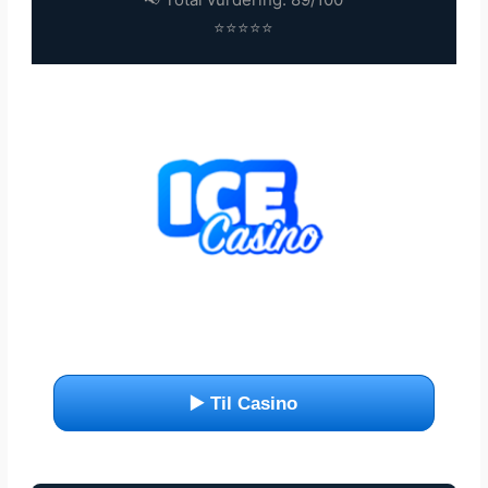
⭐⭐⭐⭐⭐
▶️ Til Casino