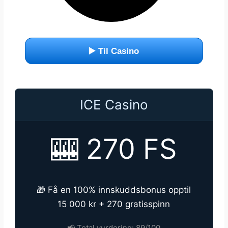
▶️ Til Casino
ICE Casino
🎰 270 FS
🎁 Få en 100% innskuddsbonus opptil
15 000 kr + 270 gratisspinn
📢 Total vurdering: 89/100