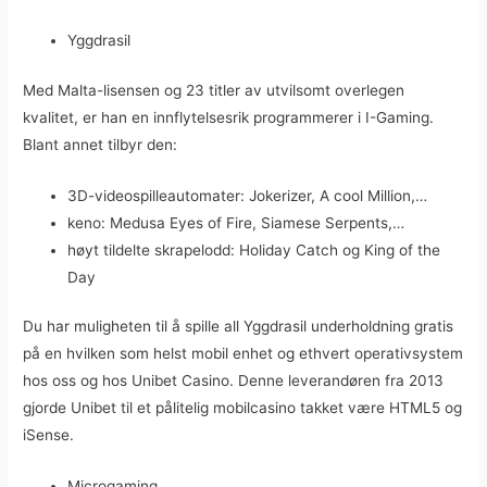
Yggdrasil
Med Malta-lisensen og 23 titler av utvilsomt overlegen
kvalitet, er han en innflytelsesrik programmerer i I-Gaming.
Blant annet tilbyr den:
3D-videospilleautomater: Jokerizer, A cool Million,…
keno: Medusa Eyes of Fire, Siamese Serpents,…
høyt tildelte skrapelodd: Holiday Catch og King of the
Day
Du har muligheten til å spille all Yggdrasil underholdning gratis
på en hvilken som helst mobil enhet og ethvert operativsystem
hos oss og hos Unibet Casino. Denne leverandøren fra 2013
gjorde Unibet til et pålitelig mobilcasino takket være HTML5 og
iSense.
Microgaming