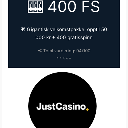
🎰 400 FS
🎁 Gigantisk velkomstpakke: opptil 50
000 kr + 400 gratisspinn
📢 Total vurdering: 94/100
⭐⭐⭐⭐⭐