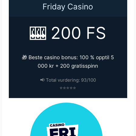
Friday Casino
🎰 200 FS
🎁 Beste casino bonus: 100 % opptil 5
000 kr + 200 gratisspinn
📢 Total vurdering: 93/100
⭐⭐⭐⭐⭐