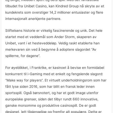
tilbudet fra Unibet Casino, kan Kindred Group nå skryte av et
kundekrets som overstiger 14,2 millioner entusiaster og flere
internasjonalt anerkjente partnere.
Stiftelsens historie er virkelig fascinerende og unik. Det hele
startet med et veddemål som Ander Storm, skaperen av
Unibet, vant i et hesteveddeløp. Veldig raskt etablerte han
merkevaren sin ved å begynne å adoptere slagordet “Av
spillerne, for dagene”.
For øyeblikket, i Frankrike, er kasinoet å bevise en formidabel
konkurrent til i-Gaming med et enkelt og fengslende slagord:
“Make way for players”. Et virtuelt underholdningsrom som har
fått lyse siden 2016, som har blitt en fransk leder innen
sportsspill. Også børsnotert, og har et godt image utenfor
europeiske grenser, siden det tilbyr rundt 660 innovative,
ganske morsomme og produktive casinospill. De er godt
designet, lett tilgjengelige og fremfor alt populære. Dette er