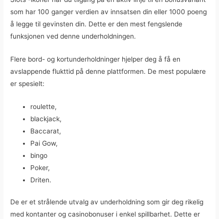
som har 100 ganger verdien av innsatsen din eller 1000 poeng
å legge til gevinsten din. Dette er den mest fengslende
funksjonen ved denne underholdningen.
Flere bord- og kortunderholdninger hjelper deg å få en
avslappende flukttid på denne plattformen. De mest populære
er spesielt:
roulette,
blackjack,
Baccarat,
Pai Gow,
bingo
Poker,
Driten.
De er et strålende utvalg av underholdning som gir deg rikelig
med kontanter og casinobonuser i enkel spillbarhet. Dette er