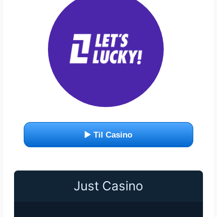
▶️ Til Casino
Just Casino