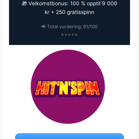
🎁 Velkomstbonus: 100 % opptil 9 000
kr + 250 gratisspinn
📢 Total vurdering: 91/100
⭐⭐⭐⭐⭐