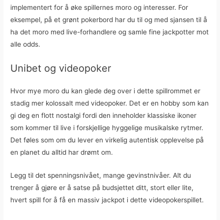
implementert for å øke spillernes moro og interesser. For
eksempel, på et grønt pokerbord har du til og med sjansen til å
ha det moro med live-forhandlere og samle fine jackpotter mot
alle odds.
Unibet og videopoker
Hvor mye moro du kan glede deg over i dette spillrommet er
stadig mer kolossalt med videopoker. Det er en hobby som kan
gi deg en flott nostalgi fordi den inneholder klassiske ikoner
som kommer til live i forskjellige hyggelige musikalske rytmer.
Det føles som om du lever en virkelig autentisk opplevelse på
en planet du alltid har drømt om.
Legg til det spenningsnivået, mange gevinstnivåer. Alt du
trenger å gjøre er å satse på budsjettet ditt, stort eller lite,
hvert spill for å få en massiv jackpot i dette videopokerspillet.