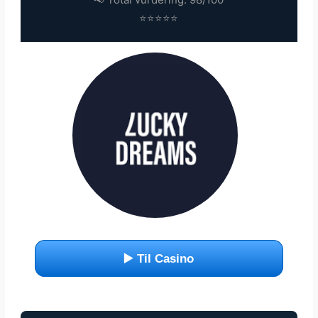
⭐⭐⭐⭐⭐
▶️ Til Casino