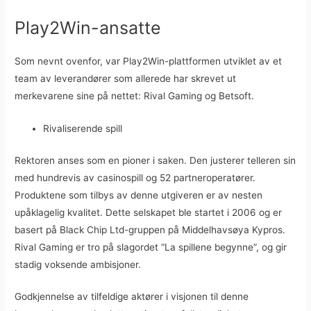
Play2Win-ansatte
Som nevnt ovenfor, var Play2Win-plattformen utviklet av et
team av leverandører som allerede har skrevet ut
merkevarene sine på nettet: Rival Gaming og Betsoft.
Rivaliserende spill
Rektoren anses som en pioner i saken. Den justerer telleren sin
med hundrevis av casinospill og 52 partneroperatører.
Produktene som tilbys av denne utgiveren er av nesten
upåklagelig kvalitet. Dette selskapet ble startet i 2006 og er
basert på Black Chip Ltd-gruppen på Middelhavsøya Kypros.
Rival Gaming er tro på slagordet “La spillene begynne”, og gir
stadig voksende ambisjoner.
Godkjennelse av tilfeldige aktører i visjonen til denne