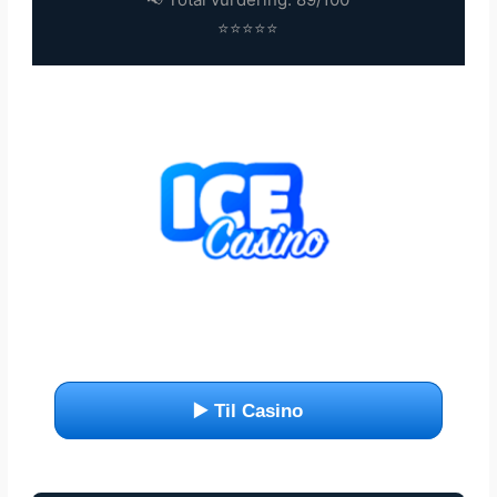
⭐⭐⭐⭐⭐
▶️ Til Casino