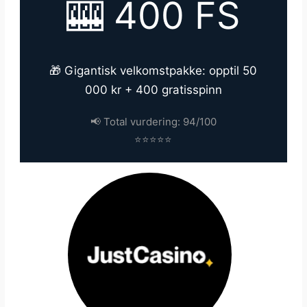
🎰 400 FS
🎁 Gigantisk velkomstpakke: opptil 50
000 kr + 400 gratisspinn
📢 Total vurdering: 94/100
⭐⭐⭐⭐⭐