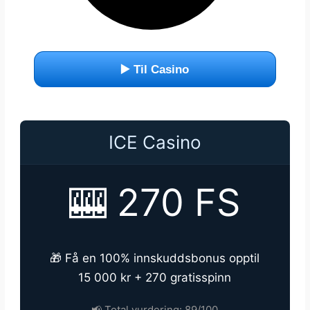
▶️ Til Casino
ICE Casino
🎰 270 FS
🎁 Få en 100% innskuddsbonus opptil
15 000 kr + 270 gratisspinn
📢 Total vurdering: 89/100