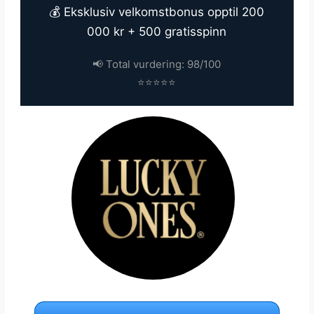
💰 Eksklusiv velkomstbonus opptil 200
000 kr + 500 gratisspinn
📢 Total vurdering: 98/100
⭐⭐⭐⭐⭐