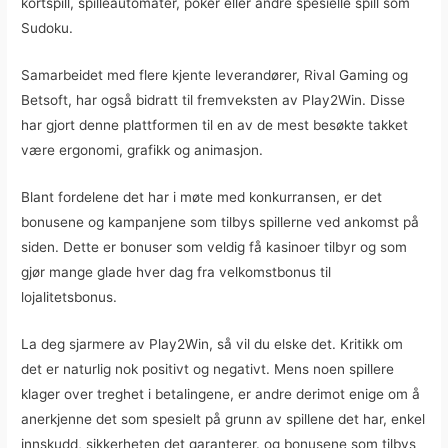
kortspill, spilleautomater, poker eller andre spesielle spill som
Sudoku.
Samarbeidet med flere kjente leverandører, Rival Gaming og
Betsoft, har også bidratt til fremveksten av Play2Win. Disse
har gjort denne plattformen til en av de mest besøkte takket
være ergonomi, grafikk og animasjon.
Blant fordelene det har i møte med konkurransen, er det
bonusene og kampanjene som tilbys spillerne ved ankomst på
siden. Dette er bonuser som veldig få kasinoer tilbyr og som
gjør mange glade hver dag fra velkomstbonus til
lojalitetsbonus.
La deg sjarmere av Play2Win, så vil du elske det. Kritikk om
det er naturlig nok positivt og negativt. Mens noen spillere
klager over treghet i betalingene, er andre derimot enige om å
anerkjenne det som spesielt på grunn av spillene det har, enkel
innskudd, sikkerheten det garanterer. og bonusene som tilbys