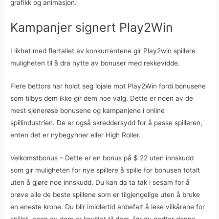
grafikk og animasjon.
Kampanjer signert Play2Win
I likhet med flertallet av konkurrentene gir Play2win spillere
muligheten til å dra nytte av bonuser med rekkevidde.
Flere bettors har holdt seg lojale mot Play2Win fordi bonusene
som tilbys dem ikke gir dem noe valg. Dette er noen av de
mest sjenerøse bonusene og kampanjene i online
spillindustrien. De er også skreddersydd for å passe spilleren,
enten det er nybegynner eller High Roller.
Velkomstbonus – Dette er en bonus på $ 22 uten innskudd
som gir muligheten for nye spillere å spille for bonusen totalt
uten å gjøre noe innskudd. Du kan da ta tak i sesam for å
prøve alle de beste spillene som er tilgjengelige uten å bruke
en eneste krone. Du blir imidlertid anbefalt å lese vilkårene for
spillet, noen av dem er knyttet til dem, før du godtar denne