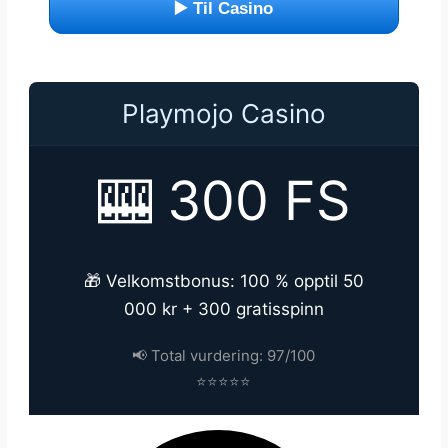
▶️ Til Casino
Playmojo Casino
🎰 300 FS
🎁 Velkomstbonus: 100 % opptil 50
000 kr + 300 gratisspinn
📢 Total vurdering: 97/100
⭐⭐⭐⭐⭐