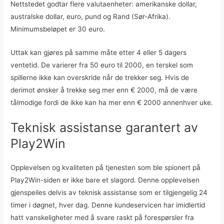
Nettstedet godtar flere valutaenheter: amerikanske dollar,
australske dollar, euro, pund og Rand (Sør-Afrika).
Minimumsbeløpet er 30 euro.
Uttak kan gjøres på samme måte etter 4 eller 5 dagers
ventetid. De varierer fra 50 euro til 2000, en terskel som
spillerne ikke kan overskride når de trekker seg. Hvis de
derimot ønsker å trekke seg mer enn € 2000, må de være
tålmodige fordi de ikke kan ha mer enn € 2000 annenhver uke.
Teknisk assistanse garantert av
Play2Win
Opplevelsen og kvaliteten på tjenesten som ble spionert på
Play2Win-siden er ikke bare et slagord. Denne opplevelsen
gjenspeiles delvis av teknisk assistanse som er tilgjengelig 24
timer i døgnet, hver dag. Denne kundeservicen har imidlertid
hatt vanskeligheter med å svare raskt på forespørsler fra