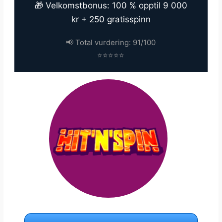
🎁 Velkomstbonus: 100 % opptil 9 000
kr + 250 gratisspinn
📢 Total vurdering: 91/100
⭐⭐⭐⭐⭐