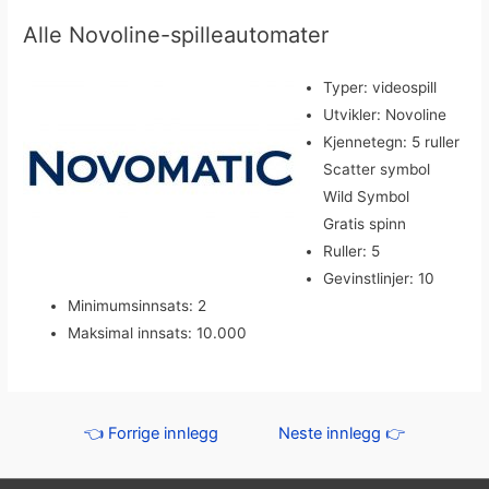
Alle Novoline-spilleautomater
Typer: videospill
Utvikler: Novoline
Kjennetegn: 5 ruller
Scatter symbol
Wild Symbol
Gratis spinn
Ruller: 5
Gevinstlinjer: 10
Minimumsinnsats: 2
Maksimal innsats: 10.000
Post
👈
Forrige innlegg
Neste innlegg
👉
navigation