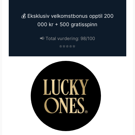
💰 Eksklusiv velkomstbonus opptil 200
000 kr + 500 gratisspinn
📢 Total vurdering: 98/100
⭐⭐⭐⭐⭐