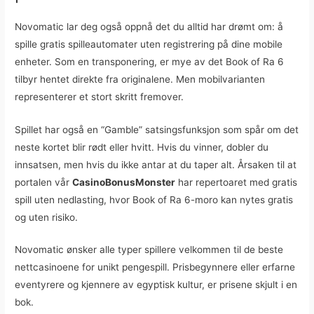
Novomatic lar deg også oppnå det du alltid har drømt om: å
spille gratis spilleautomater uten registrering på dine mobile
enheter. Som en transponering, er mye av det Book of Ra 6
tilbyr hentet direkte fra originalene. Men mobilvarianten
representerer et stort skritt fremover.
Spillet har også en “Gamble” satsingsfunksjon som spår om det
neste kortet blir rødt eller hvitt. Hvis du vinner, dobler du
innsatsen, men hvis du ikke antar at du taper alt. Årsaken til at
portalen vår
CasinoBonusMonster
har repertoaret med gratis
spill uten nedlasting, hvor Book of Ra 6-moro kan nytes gratis
og uten risiko.
Novomatic ønsker alle typer spillere velkommen til de beste
nettcasinoene for unikt pengespill. Prisbegynnere eller erfarne
eventyrere og kjennere av egyptisk kultur, er prisene skjult i en
bok.