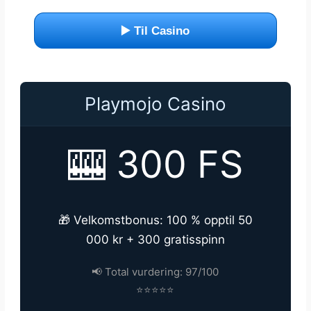
▶️ Til Casino
Playmojo Casino
🎰 300 FS
🎁 Velkomstbonus: 100 % opptil 50
000 kr + 300 gratisspinn
📢 Total vurdering: 97/100
⭐⭐⭐⭐⭐