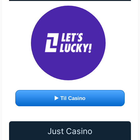
▶️ Til Casino
Just Casino