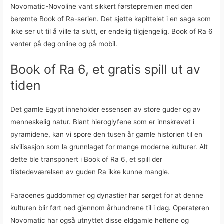
Novomatic-Novoline vant sikkert førstepremien med den
berømte Book of Ra-serien. Det sjette kapittelet i en saga som
ikke ser ut til å ville ta slutt, er endelig tilgjengelig. Book of Ra 6
venter på deg online og på mobil.
Book of Ra 6, et gratis spill ut av
tiden
Det gamle Egypt inneholder essensen av store guder og av
menneskelig natur. Blant hieroglyfene som er innskrevet i
pyramidene, kan vi spore den tusen år gamle historien til en
sivilisasjon som la grunnlaget for mange moderne kulturer. Alt
dette ble transponert i Book of Ra 6, et spill der
tilstedeværelsen av guden Ra ikke kunne mangle.
Faraoenes guddommer og dynastier har sørget for at denne
kulturen blir ført ned gjennom århundrene til i dag. Operatøren
Novomatic har også utnyttet disse eldgamle heltene og