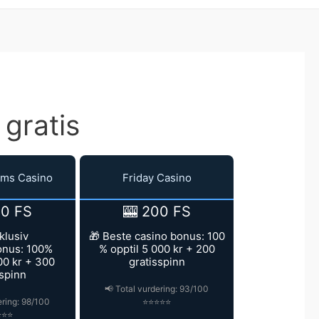
 gratis
ams Casino
Friday Casino
00 FS
🎰 200 FS
klusiv
🎁 Beste casino bonus: 100
onus: 100%
% opptil 5 000 kr + 200
00 kr + 300
gratisspinn
sspinn
📢 Total vurdering: 93/100
ering: 98/100
⭐⭐⭐⭐⭐
⭐⭐⭐