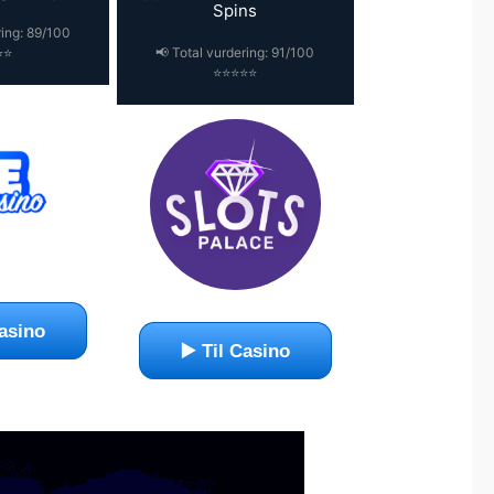
Spins
ring: 89/100
⭐⭐
📢 Total vurdering: 91/100
⭐⭐⭐⭐⭐
Casino
▶️ Til Casino