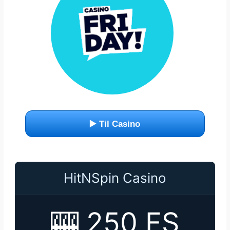
▶️ Til Casino
HitNSpin Casino
🎰 250 FS