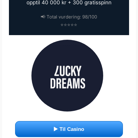
opptil 40 000 kr + 300 gratisspinn
📢 Total vurdering: 98/100
⭐⭐⭐⭐⭐
▶️ Til Casino