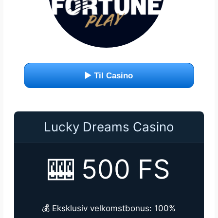
▶️ Til Casino
Lucky Dreams Casino
🎰 500 FS
💰 Eksklusiv velkomstbonus: 100%