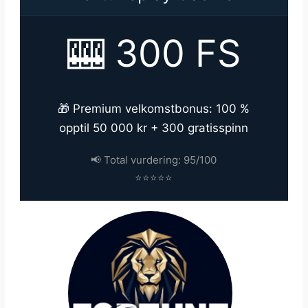
🎰 300 FS
🎁 Premium velkomstbonus: 100 %
opptil 50 000 kr + 300 gratisspinn
📢 Total vurdering: 95/100
⭐⭐⭐⭐⭐