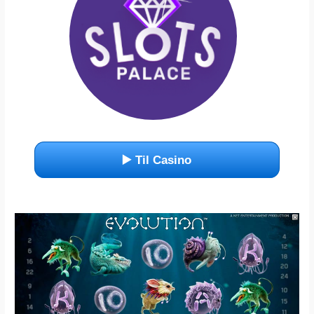
▶️ Til Casino