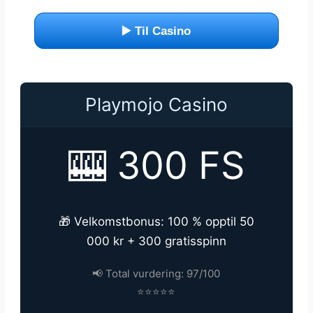
▶️ Til Casino
Playmojo Casino
🎰 300 FS
🎁 Velkomstbonus: 100 % opptil 50
000 kr + 300 gratisspinn
📢 Total vurdering: 97/100
⭐⭐⭐⭐⭐