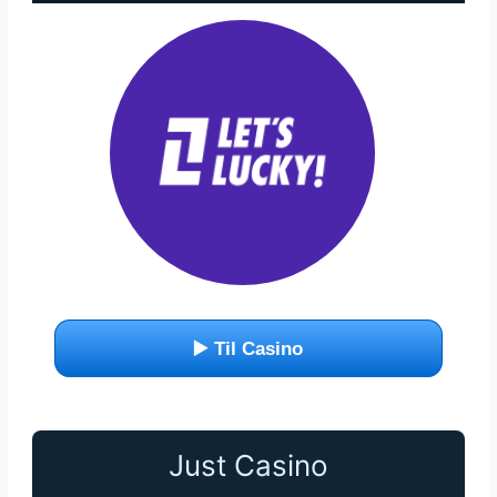
▶️ Til Casino
Just Casino