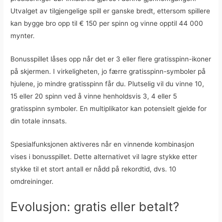
Utvalget av tilgjengelige spill er ganske bredt, ettersom spillere
kan bygge bro opp til € 150 per spinn og vinne opptil 44 000
mynter.
Bonusspillet låses opp når det er 3 eller flere gratisspinn-ikoner
på skjermen. I virkeligheten, jo færre gratisspinn-symboler på
hjulene, jo mindre gratisspinn får du. Plutselig vil du vinne 10,
15 eller 20 spinn ved å vinne henholdsvis 3, 4 eller 5
gratisspinn symboler. En multiplikator kan potensielt gjelde for
din totale innsats.
Spesialfunksjonen aktiveres når en vinnende kombinasjon
vises i bonusspillet. Dette alternativet vil lagre stykke etter
stykke til et stort antall er nådd på rekordtid, dvs. 10
omdreininger.
Evolusjon: gratis eller betalt?