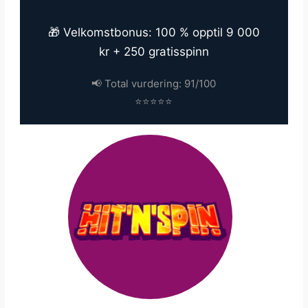
🎁 Velkomstbonus: 100 % opptil 9 000
kr + 250 gratisspinn
📢 Total vurdering: 91/100
⭐⭐⭐⭐⭐