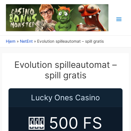
Main
Men
Hjem
NetEnt
Evolution spilleautomat – spill gratis
Evolution spilleautomat –
spill gratis
Lucky Ones Casino
🎰 500 FS