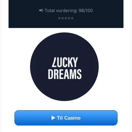
📢 Total vurdering: 98/100
⭐⭐⭐⭐⭐
▶️ Til Casino