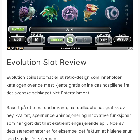
Evolution Slot Review
Evolution spilleautomat er et retro-design som inneholder
katalogen over de mest kjente gratis online casinospillene fra
det svenske selskapet Net Entertainment.
Basert på et tema under vann, har spilleautomat grafikk av
høy kvalitet, spennende animasjoner og innovative funksjoner
som har gjort det til et ekstremt engasjerende spill. Noe av
dets særegenheter er for eksempel det faktum at hjulene snur
seg i stedet for skjermen.