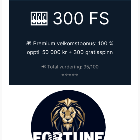
🎰 300 FS
🎁 Premium velkomstbonus: 100 %
opptil 50 000 kr + 300 gratisspinn
📢 Total vurdering: 95/100
⭐⭐⭐⭐⭐