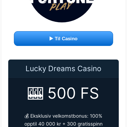
▶️ Til Casino
Lucky Dreams Casino
🎰 500 FS
💰 Eksklusiv velkomstbonus: 100%
opptil 40 000 kr + 300 gratisspinn