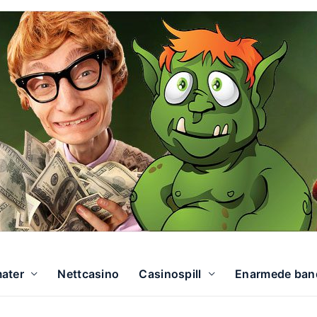
mater
Nettcasino
Casinospill
Enarmede band