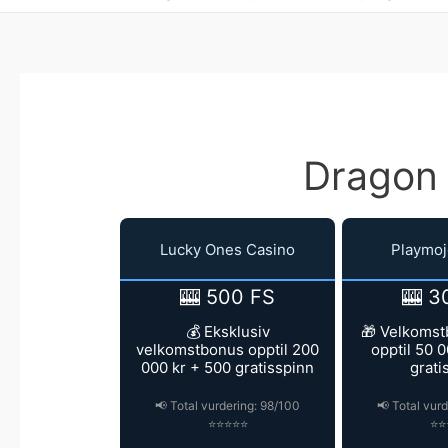
Dragon I
Lucky Ones Casino
Playmoj
🎰 500 FS
🎰 3
💰 Eksklusiv
🎁 Velkomst
velkomstbonus opptil 200
opptil 50 
000 kr + 500 gratisspinn
grati
📢 Total vurdering: 98/100
📢 Total vur
⭐⭐⭐⭐⭐
⭐⭐