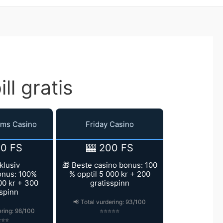
ll gratis
ams Casino
Friday Casino
00 FS
🎰 200 FS
klusiv
🎁 Beste casino bonus: 100
onus: 100%
% opptil 5 000 kr + 200
00 kr + 300
gratisspinn
sspinn
📢 Total vurdering: 93/100
ering: 98/100
⭐⭐⭐⭐⭐
⭐⭐⭐