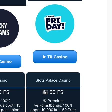
▶️ Til Casino
 Casino
sino
Slots Palace Casino
0 FS
🎰 50 FS
n 100%
🎁 Premium
s opptil 15
velkomstbonus: 100%
gratisspinn
opptil 10 000 kr + 50 Free