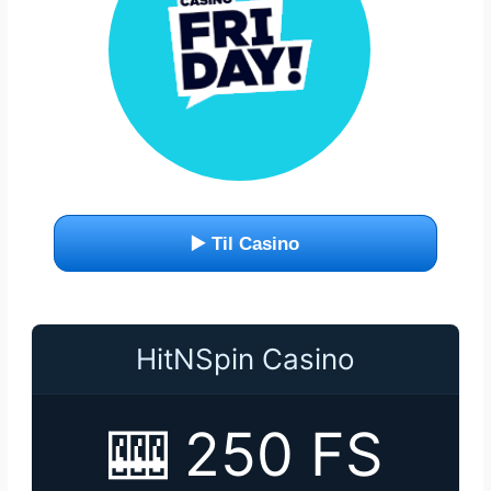
▶️ Til Casino
HitNSpin Casino
🎰 250 FS