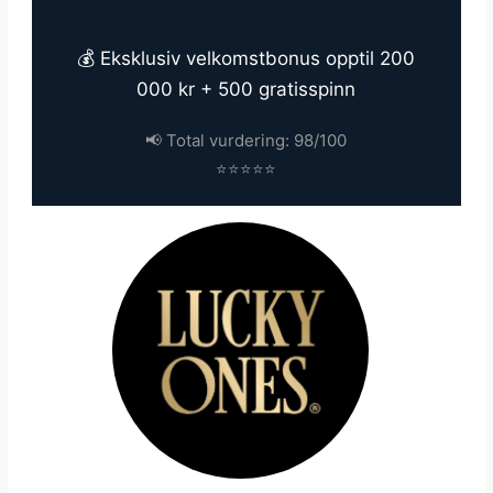
💰 Eksklusiv velkomstbonus opptil 200
000 kr + 500 gratisspinn
📢 Total vurdering: 98/100
⭐⭐⭐⭐⭐