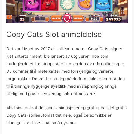
Copy Cats Slot anmeldelse
Det var i løpet av 2017 at spilleautomaten Copy Cats, signert
Net Entertainment, ble lansert av utgiveren, noe som
muliggjorde et lite stoppested i en verden av originalitet og ro.
Du kommer til å møte katter med forskjellige og varierte
fargefrakker. De venter på deg på de fem hjulene for å få deg
til å tilbringe hyggelige øyeblikk med avslapning og bringe
rikelig med gaver i en zen og solrik atmosfære.
Med sine delikat designet animasjoner og grafikk har det gratis
Copy Cats-spilleautomat det hele, også de som ikke er
tilhenger av disse små, små dyrene.