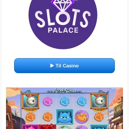
▶️ Til Casino