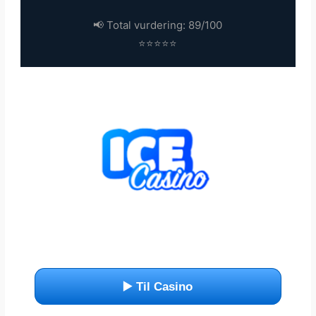
📢 Total vurdering: 89/100
⭐⭐⭐⭐⭐
▶️ Til Casino