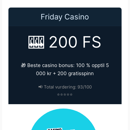
Friday Casino
🎰 200 FS
🎁 Beste casino bonus: 100 % opptil 5
000 kr + 200 gratisspinn
📢 Total vurdering: 93/100
⭐⭐⭐⭐⭐