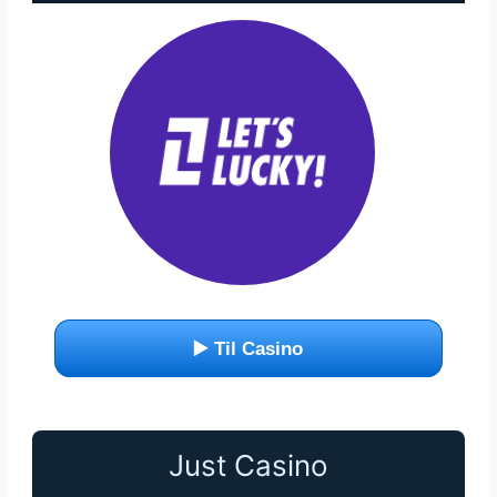
▶️ Til Casino
Just Casino