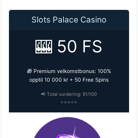
Slots Palace Casino
🎰 50 FS
🎁 Premium velkomstbonus: 100%
opptil 10 000 kr + 50 Free Spins
📢 Total vurdering: 91/100
⭐⭐⭐⭐⭐