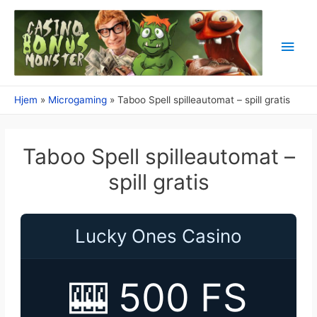
Main
Men
Hjem
Microgaming
Taboo Spell spilleautomat – spill gratis
Taboo Spell spilleautomat –
spill gratis
Lucky Ones Casino
🎰 500 FS