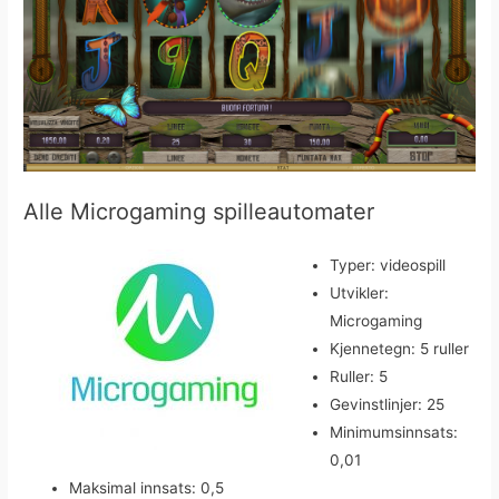
Alle Microgaming spilleautomater
Typer: videospill
Utvikler:
Microgaming
Kjennetegn: 5 ruller
Ruller: 5
Gevinstlinjer: 25
Minimumsinnsats:
0,01
Maksimal innsats: 0,5