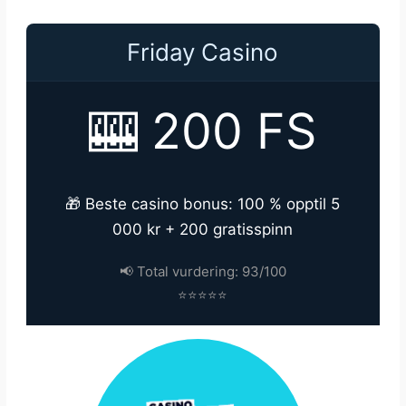
Friday Casino
🎰 200 FS
🎁 Beste casino bonus: 100 % opptil 5
000 kr + 200 gratisspinn
📢 Total vurdering: 93/100
⭐⭐⭐⭐⭐