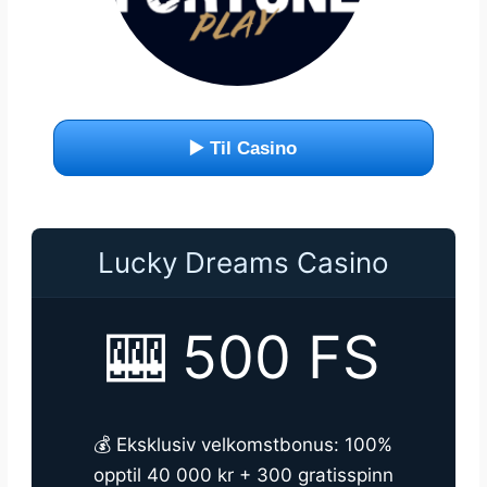
▶️ Til Casino
Lucky Dreams Casino
🎰 500 FS
💰 Eksklusiv velkomstbonus: 100%
opptil 40 000 kr + 300 gratisspinn