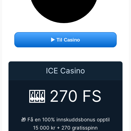
▶️ Til Casino
ICE Casino
🎰 270 FS
🎁 Få en 100% innskuddsbonus opptil
15 000 kr + 270 gratisspinn