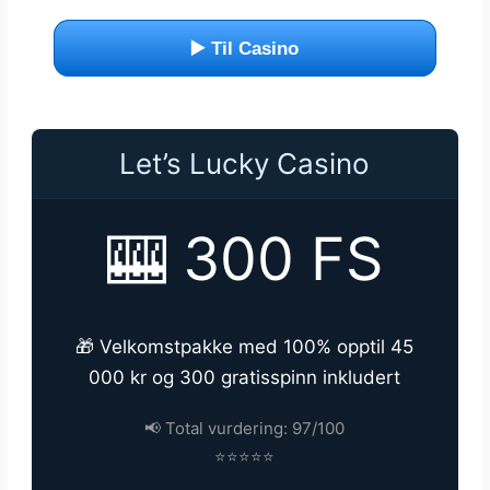
▶️ Til Casino
Let’s Lucky Casino
🎰 300 FS
🎁 Velkomstpakke med 100% opptil 45
000 kr og 300 gratisspinn inkludert
📢 Total vurdering: 97/100
⭐⭐⭐⭐⭐