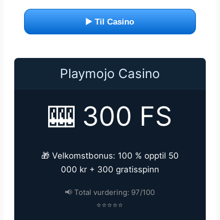
▶️ Til Casino
Playmojo Casino
🎰 300 FS
🎁 Velkomstbonus: 100 % opptil 50
000 kr + 300 gratisspinn
📢 Total vurdering: 97/100
⭐⭐⭐⭐⭐