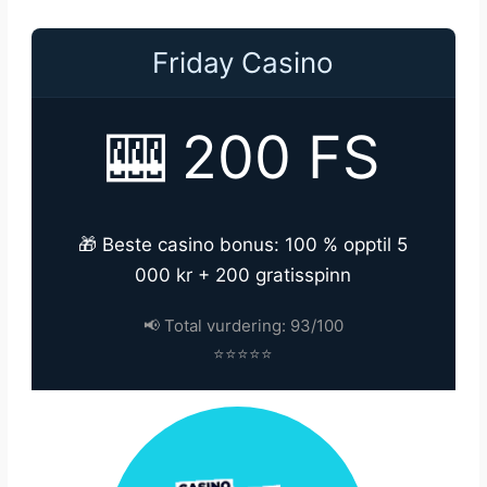
Friday Casino
🎰 200 FS
🎁 Beste casino bonus: 100 % opptil 5
000 kr + 200 gratisspinn
📢 Total vurdering: 93/100
⭐⭐⭐⭐⭐