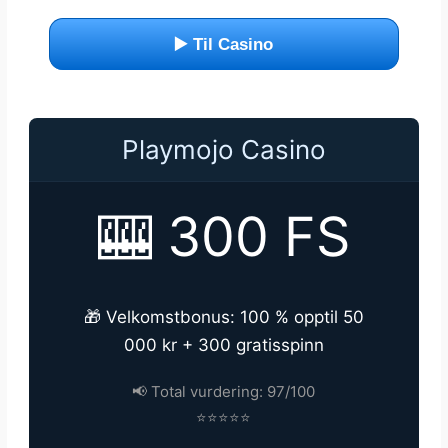
▶️ Til Casino
Playmojo Casino
🎰 300 FS
🎁 Velkomstbonus: 100 % opptil 50
000 kr + 300 gratisspinn
📢 Total vurdering: 97/100
⭐⭐⭐⭐⭐