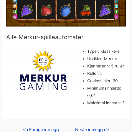
Alle Merkur-spilleautomater
Typer: Klassikere
Utvikler: Merkur
Kjennetegn: 5 ruller
Ruller: 5
Gevinstlinjer: 20
Minimumsinnsats:
0,01
Maksimal innsats: 2
Post
👈
Forrige innlegg
Neste innlegg
👉