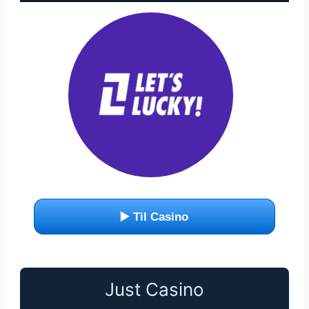
▶️ Til Casino
Just Casino