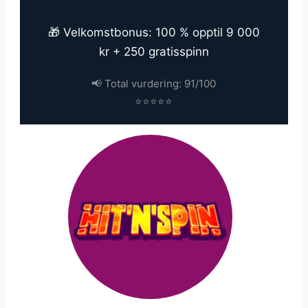
🎁 Velkomstbonus: 100 % opptil 9 000
kr + 250 gratisspinn
📢 Total vurdering: 91/100
⭐⭐⭐⭐⭐