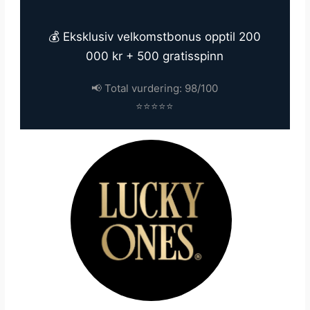
💰 Eksklusiv velkomstbonus opptil 200
000 kr + 500 gratisspinn
📢 Total vurdering: 98/100
⭐⭐⭐⭐⭐