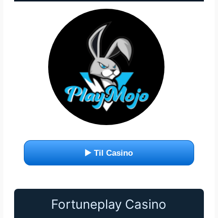
▶️ Til Casino
Fortuneplay Casino