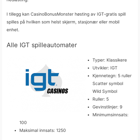
I tillegg kan CasinoBonusMonster høsting av IGT-gratis spill
spilles på hvilken som helst skjerm, stasjonær eller mobil
enhet.
Alle IGT spilleautomater
Typer: Klassikere
Utvikler: IGT
Kjennetegn: 5 ruller
Scatter symbol
Wild Symbol
Ruller: 5
Gevinstlinjer: 9
Minimumsinnsats:
100
Maksimal innsats: 1250