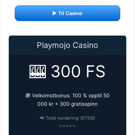
▶️ Til Casino
Playmojo Casino
🎰 300 FS
🎁 Velkomstbonus: 100 % opptil 50
000 kr + 300 gratisspinn
📢 Total vurdering: 97/100
⭐⭐⭐⭐⭐