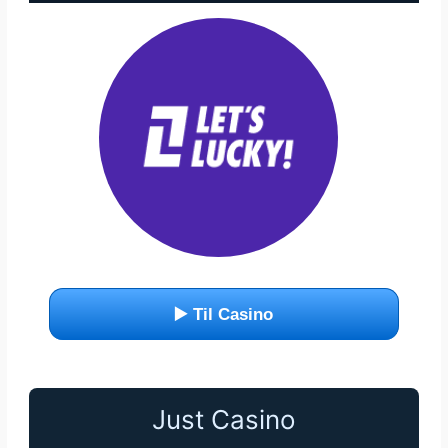
▶️ Til Casino
Just Casino