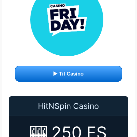
▶️ Til Casino
HitNSpin Casino
🎰 250 FS