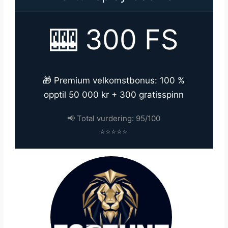
🎰 300 FS
🎁 Premium velkomstbonus: 100 %
opptil 50 000 kr + 300 gratisspinn
📢 Total vurdering: 95/100
⭐⭐⭐⭐⭐