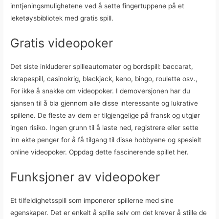
inntjeningsmulighetene ved å sette fingertuppene på et
leketøysbibliotek med gratis spill.
Gratis videopoker
Det siste inkluderer spilleautomater og bordspill: baccarat,
skrapespill, casinokrig, blackjack, keno, bingo, roulette osv.,
For ikke å snakke om videopoker. I demoversjonen har du
sjansen til å bla gjennom alle disse interessante og lukrative
spillene. De fleste av dem er tilgjengelige på fransk og utgjør
ingen risiko. Ingen grunn til å laste ned, registrere eller sette
inn ekte penger for å få tilgang til disse hobbyene og spesielt
online videopoker. Oppdag dette fascinerende spillet her.
Funksjoner av videopoker
Et tilfeldighetsspill som imponerer spillerne med sine
egenskaper. Det er enkelt å spille selv om det krever å stille de