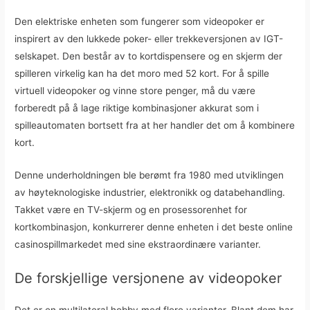
Den elektriske enheten som fungerer som videopoker er
inspirert av den lukkede poker- eller trekkeversjonen av IGT-
selskapet. Den består av to kortdispensere og en skjerm der
spilleren virkelig kan ha det moro med 52 kort. For å spille
virtuell videopoker og vinne store penger, må du være
forberedt på å lage riktige kombinasjoner akkurat som i
spilleautomaten bortsett fra at her handler det om å kombinere
kort.
Denne underholdningen ble berømt fra 1980 med utviklingen
av høyteknologiske industrier, elektronikk og databehandling.
Takket være en TV-skjerm og en prosessorenhet for
kortkombinasjon, konkurrerer denne enheten i det beste online
casinospillmarkedet med sine ekstraordinære varianter.
De forskjellige versjonene av videopoker
Det er en multilateral hobby med flere varianter. Blant dem har