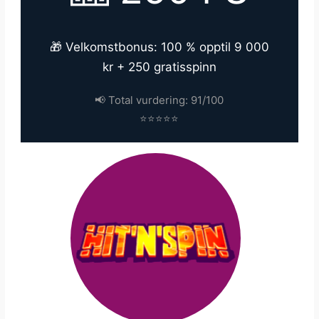
🎁 Velkomstbonus: 100 % opptil 9 000
kr + 250 gratisspinn
📢 Total vurdering: 91/100
⭐⭐⭐⭐⭐