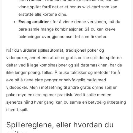
vinne spillet fordi det er et bonus wild-card som kan
erstatte alle kortene dine.
Ess og ansikter
: for å vinne denne versjonen, må du
bare samle mange kombinasjoner. Så du kan kreve
belønninger over gjennomsnittet som firkanter.
Når du vurderer spilleautomat, tradisjonell poker og
videopoker, annet enn at de er gratis online spill der spillerne
deltar ved å lage kombinasjoner og slå datamaskinen, har de
ikke lenger poeng. felles. Å bruke taktikker og metoder for å
øve på å tjene ekte penger er selvfølgelig mulig med
videopoker. Men i motsetning til andre gratis online spill er
poker mye enklere og mer praktisk. Ved å spille med en
sjenerøs hånd hver gang, kan du samle en betydelig utbetaling
i hvert spill.
Spillereglene, eller hvordan du