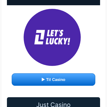
▶️ Til Casino
Just Casino