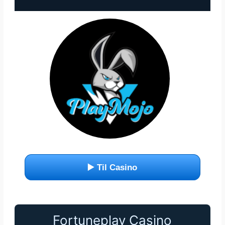
▶️ Til Casino
Fortuneplay Casino