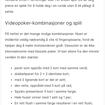
prøve en sjekk for å holde deg i en runde uten å bli pålagt å
satse.
Videopoker-kombinasjoner og spill
På nettet er det mange mulige kombinasjoner. Noen er
imidlertid veldig nødvendig å vite til fingerspissene, fordi de
hjelper deg å møte motstanderen godt. Dessuten er de ikke
inkonsekvente med klassisk poker. Vi kan sitere fra den minste
verdien til den største:
paret som oppnås med 2 kort med samme verdi;
dobbeltparet for 2 x 2 identiske kort;
med 3 lignende kort er det et sett;
den rette, oppnådd med 5 kort på rad;
Spylen presenterer 5 kort i samme farge;
Hele huset vinner med 1 sett og 1 par;
En rett flush i samme farge resulterer i en rett flush;