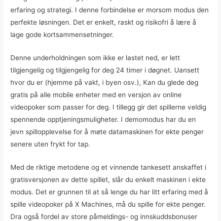
erfaring og strategi. I denne forbindelse er morsom modus den
perfekte løsningen. Det er enkelt, raskt og risikofri å lære å
lage gode kortsammensetninger.
Denne underholdningen som ikke er lastet ned, er lett
tilgjengelig og tilgjengelig for deg 24 timer i døgnet. Uansett
hvor du er (hjemme på vakt, i byen osv.), Kan du glede deg
gratis på alle mobile enheter med en versjon av online
videopoker som passer for deg. I tillegg gir det spillerne veldig
spennende opptjeningsmuligheter. I demomodus har du en
jevn spillopplevelse for å møte datamaskinen for ekte penger
senere uten frykt for tap.
Med de riktige metodene og et vinnende tankesett anskaffet i
gratisversjonen av dette spillet, slår du enkelt maskinen i ekte
modus. Det er grunnen til at så lenge du har litt erfaring med å
spille videopoker på X Machines, må du spille for ekte penger.
Dra også fordel av store påmeldings- og innskuddsbonuser