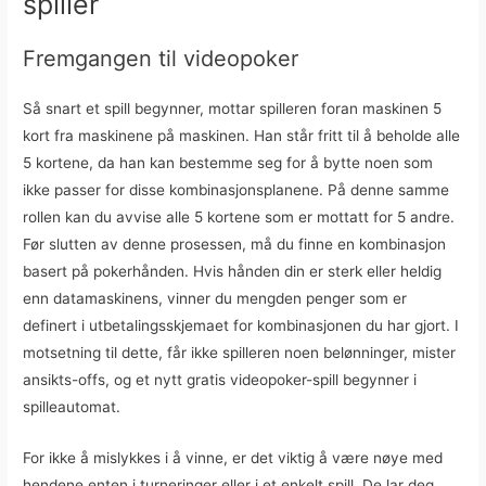
spiller
Fremgangen til videopoker
Så snart et spill begynner, mottar spilleren foran maskinen 5
kort fra maskinene på maskinen. Han står fritt til å beholde alle
5 kortene, da han kan bestemme seg for å bytte noen som
ikke passer for disse kombinasjonsplanene. På denne samme
rollen kan du avvise alle 5 kortene som er mottatt for 5 andre.
Før slutten av denne prosessen, må du finne en kombinasjon
basert på pokerhånden. Hvis hånden din er sterk eller heldig
enn datamaskinens, vinner du mengden penger som er
definert i utbetalingsskjemaet for kombinasjonen du har gjort. I
motsetning til dette, får ikke spilleren noen belønninger, mister
ansikts-offs, og et nytt gratis videopoker-spill begynner i
spilleautomat.
For ikke å mislykkes i å vinne, er det viktig å være nøye med
hendene enten i turneringer eller i et enkelt spill. De lar deg