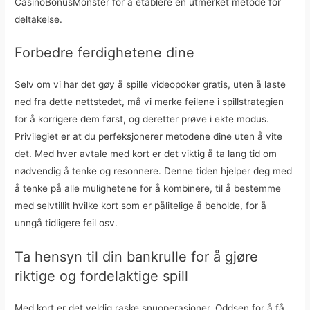
CasinoBonusMonster for å etablere en utmerket metode for
deltakelse.
Forbedre ferdighetene dine
Selv om vi har det gøy å spille videopoker gratis, uten å laste
ned fra dette nettstedet, må vi merke feilene i spillstrategien
for å korrigere dem først, og deretter prøve i ekte modus.
Privilegiet er at du perfeksjonerer metodene dine uten å vite
det. Med hver avtale med kort er det viktig å ta lang tid om
nødvendig å tenke og resonnere. Denne tiden hjelper deg med
å tenke på alle mulighetene for å kombinere, til å bestemme
med selvtillit hvilke kort som er pålitelige å beholde, for å
unngå tidligere feil osv.
Ta hensyn til din bankrulle for å gjøre
riktige og fordelaktige spill
Med kort er det veldig raske snuoperasjoner. Oddsen for å få