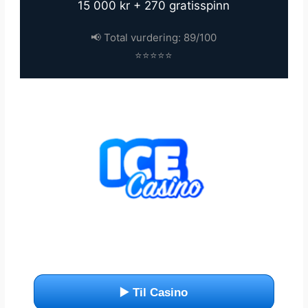
15 000 kr + 270 gratisspinn
📢 Total vurdering: 89/100
⭐⭐⭐⭐⭐
▶️ Til Casino