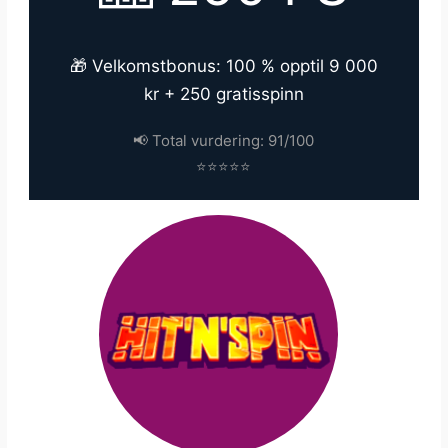
🎁 Velkomstbonus: 100 % opptil 9 000
kr + 250 gratisspinn
📢 Total vurdering: 91/100
⭐⭐⭐⭐⭐