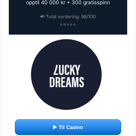
opptil 40 000 kr + 300 gratisspinn
📢 Total vurdering: 98/100
⭐⭐⭐⭐⭐
▶️ Til Casino