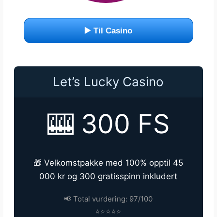
▶️ Til Casino
Let’s Lucky Casino
🎰 300 FS
🎁 Velkomstpakke med 100% opptil 45
000 kr og 300 gratisspinn inkludert
📢 Total vurdering: 97/100
⭐⭐⭐⭐⭐