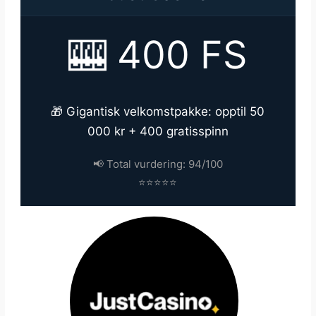
🎰 400 FS
🎁 Gigantisk velkomstpakke: opptil 50
000 kr + 400 gratisspinn
📢 Total vurdering: 94/100
⭐⭐⭐⭐⭐