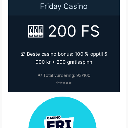
Friday Casino
🎰 200 FS
🎁 Beste casino bonus: 100 % opptil 5
000 kr + 200 gratisspinn
📢 Total vurdering: 93/100
⭐⭐⭐⭐⭐