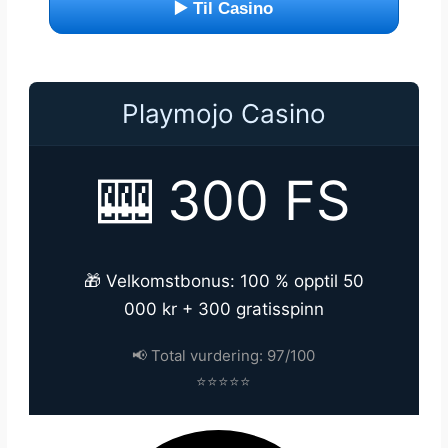
▶️ Til Casino
Playmojo Casino
🎰 300 FS
🎁 Velkomstbonus: 100 % opptil 50
000 kr + 300 gratisspinn
📢 Total vurdering: 97/100
⭐⭐⭐⭐⭐