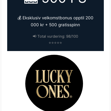
💰 Eksklusiv velkomstbonus opptil 200
000 kr + 500 gratisspinn
📢 Total vurdering: 98/100
⭐⭐⭐⭐⭐