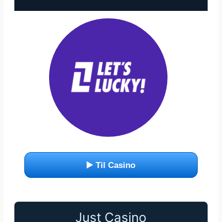
▶️ Til Casino
Just Casino