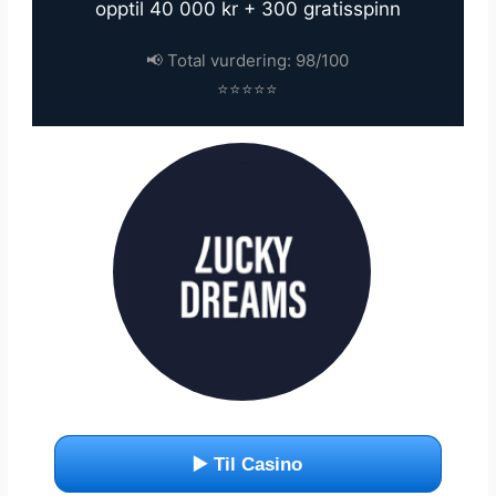
opptil 40 000 kr + 300 gratisspinn
📢 Total vurdering: 98/100
⭐⭐⭐⭐⭐
▶️ Til Casino