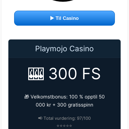
▶️ Til Casino
Playmojo Casino
🎰 300 FS
🎁 Velkomstbonus: 100 % opptil 50
000 kr + 300 gratisspinn
📢 Total vurdering: 97/100
⭐⭐⭐⭐⭐