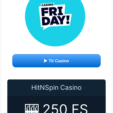
▶️ Til Casino
HitNSpin Casino
🎰 250 FS