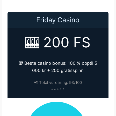
Friday Casino
🎰 200 FS
🎁 Beste casino bonus: 100 % opptil 5
000 kr + 200 gratisspinn
📢 Total vurdering: 93/100
⭐⭐⭐⭐⭐