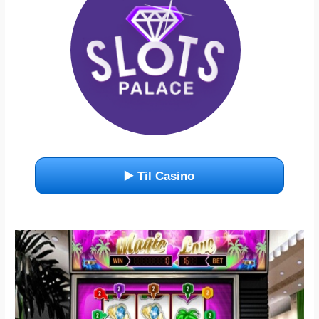
▶️ Til Casino