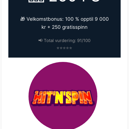
🎁 Velkomstbonus: 100 % opptil 9 000
kr + 250 gratisspinn
📢 Total vurdering: 91/100
⭐⭐⭐⭐⭐