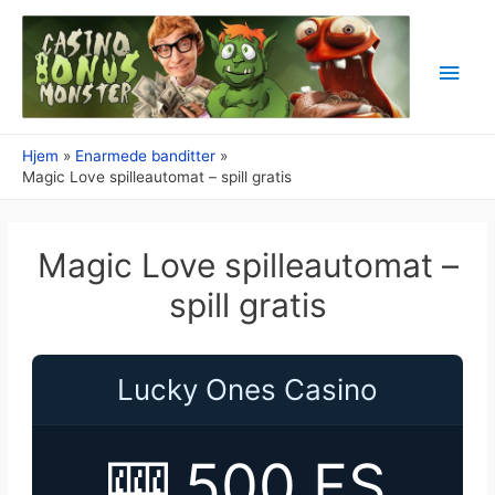
Main
Men
Hjem
Enarmede banditter
Magic Love spilleautomat – spill gratis
Magic Love spilleautomat –
spill gratis
Lucky Ones Casino
🎰 500 FS