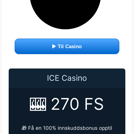
▶️ Til Casino
ICE Casino
🎰 270 FS
🎁 Få en 100% innskuddsbonus opptil