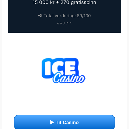
15 000 kr + 270 gratisspinn
📢 Total vurdering: 89/100
⭐⭐⭐⭐⭐
▶️ Til Casino