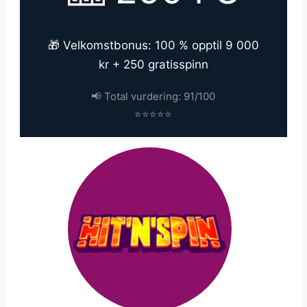
🎁 Velkomstbonus: 100 % opptil 9 000
kr + 250 gratisspinn
📢 Total vurdering: 91/100
⭐⭐⭐⭐⭐