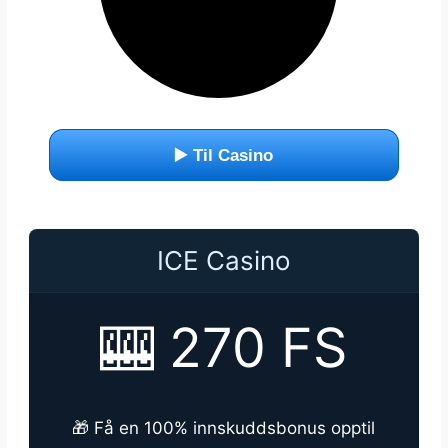
▶️ Til Casino
ICE Casino
🎰 270 FS
🎁 Få en 100% innskuddsbonus opptil