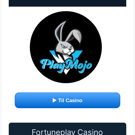
▶️ Til Casino
Fortuneplay Casino