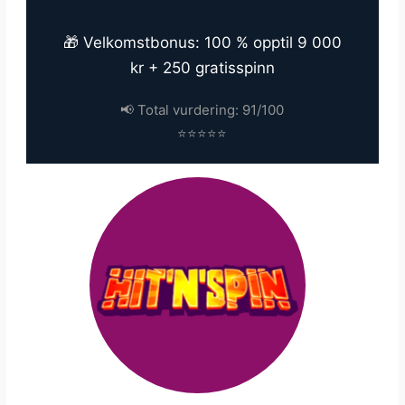
🎁 Velkomstbonus: 100 % opptil 9 000
kr + 250 gratisspinn
📢 Total vurdering: 91/100
⭐⭐⭐⭐⭐