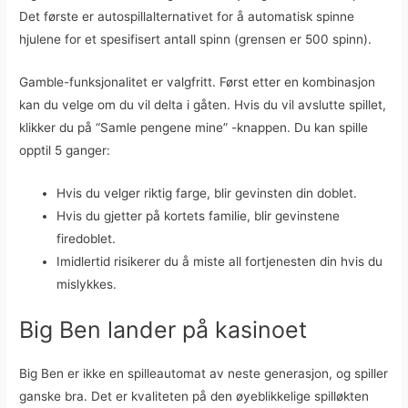
Det første er autospillalternativet for å automatisk spinne
hjulene for et spesifisert antall spinn (grensen er 500 spinn).
Gamble-funksjonalitet er valgfritt. Først etter en kombinasjon
kan du velge om du vil delta i gåten. Hvis du vil avslutte spillet,
klikker du på “Samle pengene mine” -knappen. Du kan spille
opptil 5 ganger:
Hvis du velger riktig farge, blir gevinsten din doblet.
Hvis du gjetter på kortets familie, blir gevinstene
firedoblet.
Imidlertid risikerer du å miste all fortjenesten din hvis du
mislykkes.
Big Ben lander på kasinoet
Big Ben er ikke en spilleautomat av neste generasjon, og spiller
ganske bra. Det er kvaliteten på den øyeblikkelige spilløkten