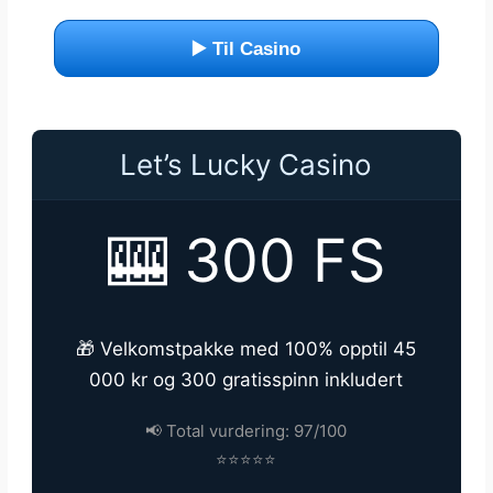
▶️ Til Casino
Let’s Lucky Casino
🎰 300 FS
🎁 Velkomstpakke med 100% opptil 45
000 kr og 300 gratisspinn inkludert
📢 Total vurdering: 97/100
⭐⭐⭐⭐⭐