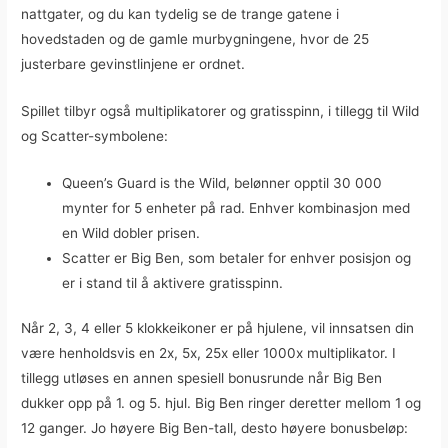
nattgater, og du kan tydelig se de trange gatene i
hovedstaden og de gamle murbygningene, hvor de 25
justerbare gevinstlinjene er ordnet.
Spillet tilbyr også multiplikatorer og gratisspinn, i tillegg til Wild
og Scatter-symbolene:
Queen’s Guard is the Wild, belønner opptil 30 000
mynter for 5 enheter på rad. Enhver kombinasjon med
en Wild dobler prisen.
Scatter er Big Ben, som betaler for enhver posisjon og
er i stand til å aktivere gratisspinn.
Når 2, 3, 4 eller 5 klokkeikoner er på hjulene, vil innsatsen din
være henholdsvis en 2x, 5x, 25x eller 1000x multiplikator. I
tillegg utløses en annen spesiell bonusrunde når Big Ben
dukker opp på 1. og 5. hjul. Big Ben ringer deretter mellom 1 og
12 ganger. Jo høyere Big Ben-tall, desto høyere bonusbeløp: