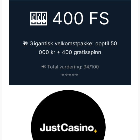
🎰 400 FS
🎁 Gigantisk velkomstpakke: opptil 50
000 kr + 400 gratisspinn
📢 Total vurdering: 94/100
⭐⭐⭐⭐⭐