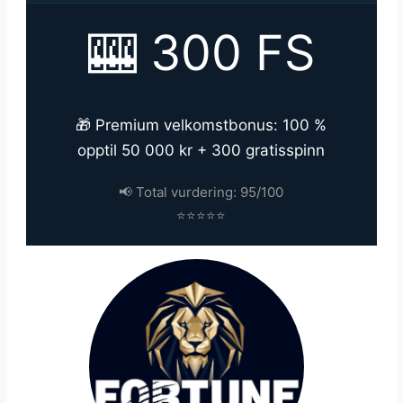
🎰 300 FS
🎁 Premium velkomstbonus: 100 %
opptil 50 000 kr + 300 gratisspinn
📢 Total vurdering: 95/100
⭐⭐⭐⭐⭐